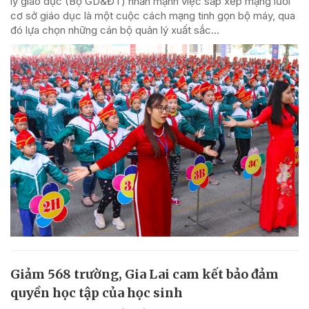
lý giáo dục (Bộ GD&ĐT) nhấn mạnh việc sắp xếp mạng lưới
cơ sở giáo dục là một cuộc cách mạng tinh gọn bộ máy, qua
đó lựa chọn những cán bộ quản lý xuất sắc...
Giảm 568 trường, Gia Lai cam kết bảo đảm
quyền học tập của học sinh