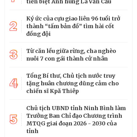
tiễn biệt Anh hùng La Văn Cầu
Ký ức của cựu giao liên 96 tuổi trở
2
thành “tấm bản đồ” tìm hài cốt
đồng đội
3
Từ căn lều giữa rừng, cha nghèo
nuôi 7 con gái thành cử nhân
Tổng Bí thư, Chủ tịch nước truy
4
tặng huân chương dũng cảm cho
chiến sĩ Kpă Thiêp
Chủ tịch UBND tỉnh Ninh Bình làm
5
Trưởng Ban Chỉ đạo Chương trình
MTQG giai đoạn 2026 - 2030 của
tỉnh