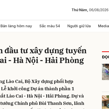
Thứ Năm,
06/08/2026
bình luận
Bản làng hôm nay
Sắc màu 54
Người giữ lửa
Media
n đầu tư xây dựng tuyến
ĐỌC
ai - Hà Nội - Hải Phòng
ng Lào Cai, Bộ Xây dựng phối hợp
Hủy
G
 Lễ khởi công Dự án thành phần 1
ắt Lào Cai - Hà Nội - Hải Phòng. Dự và
ủ tướng Chính phủ Bùi Thanh Sơn, lãnh