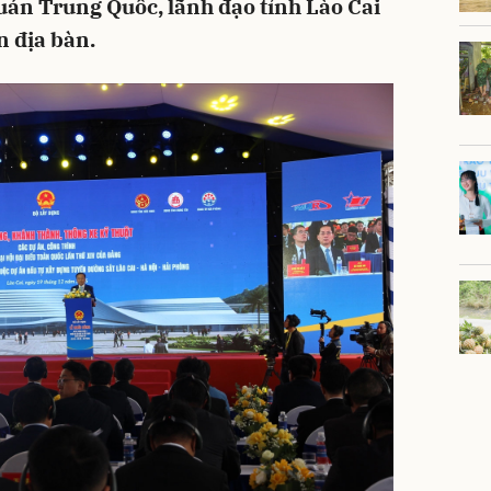
uán Trung Quốc, lãnh đạo tỉnh Lào Cai
n địa bàn.