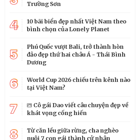
Trường Sơn
4
10 bãi biển đẹp nhất Việt Nam theo
bình chọn của Lonely Planet
Phú Quốc vượt Bali, trở thành hòn
5
đảo đẹp thứ hai châu Á - Thái Bình
Dương
6
World Cup 2026 chiếu trên kênh nào
tại Việt Nam?
7
Cô gái Dao viết câu chuyện đẹp về
khát vọng cống hiến
8
Từ căn lều giữa rừng, cha nghèo
nuôi 7 con gái thành cử nhân