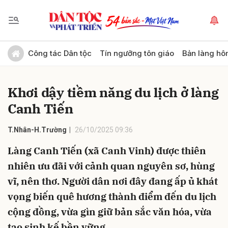
Gửi bình luận
Công tác Dân tộc
Tín ngưỡng tôn giáo
Bản làng hô
Khơi dậy tiềm năng du lịch ở làng
Canh Tiến
T.Nhân-H.Trường
26/10/2025 09:36
Làng Canh Tiến (xã Canh Vinh) được thiên
Hủy
Gửi
nhiên ưu đãi với cảnh quan nguyên sơ, hùng
vĩ, nên thơ. Người dân nơi đây đang ấp ủ khát
vọng biến quê hương thành điểm đến du lịch
cộng đồng, vừa gìn giữ bản sắc văn hóa, vừa
tạo sinh kế bền vững.