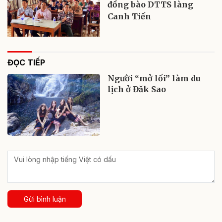
đồng bào DTTS làng
Canh Tiến
ĐỌC TIẾP
Người “mở lối” làm du
lịch ở Đăk Sao
Gửi bình luận