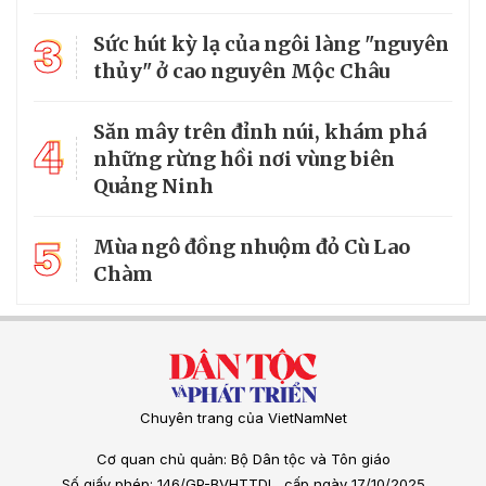
3
Sức hút kỳ lạ của ngôi làng "nguyên
thủy" ở cao nguyên Mộc Châu
Săn mây trên đỉnh núi, khám phá
4
những rừng hồi nơi vùng biên
Quảng Ninh
5
Mùa ngô đồng nhuộm đỏ Cù Lao
Chàm
Chuyên trang của VietNamNet
Cơ quan chủ quản: Bộ Dân tộc và Tôn giáo
Số giấy phép: 146/GP-BVHTTDL, cấp ngày 17/10/2025