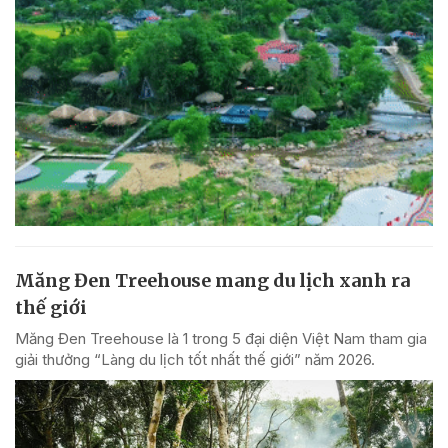
Măng Đen Treehouse mang du lịch xanh ra
thế giới
Măng Đen Treehouse là 1 trong 5 đại diện Việt Nam tham gia
giải thưởng “Làng du lịch tốt nhất thế giới” năm 2026.