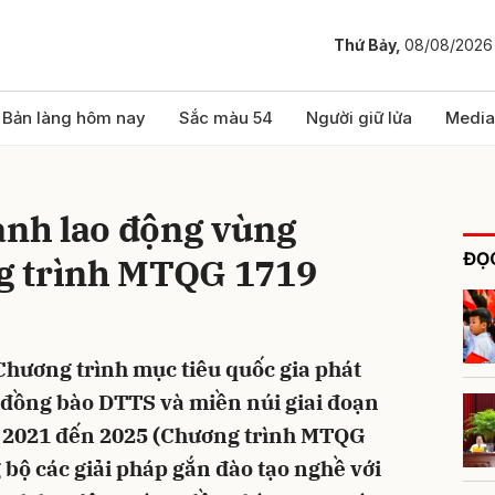
Thứ Bảy,
08/08/2026
bình luận
Bản làng hôm nay
Sắc màu 54
Người giữ lửa
Media
anh lao động vùng
ĐỌC
g trình MTQG 1719
Chương trình mục tiêu quốc gia phát
Hủy
G
ng đồng bào DTTS và miền núi giai đoạn
 từ 2021 đến 2025 (Chương trình MTQG
 bộ các giải pháp gắn đào tạo nghề với