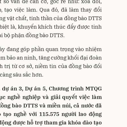
 số vấn đề căn cơ, gốc rễ như: xoá đói,
, tạo việc làm. Qua đó, đã làm thay đổi
ng vật chất, tinh thần của đồng bào DTTS
 biệt là, khuyến khích thúc đẩy được tinh
đại bộ phận đồng bào DTTS.
ày đang góp phần quan trọng vào nhiệm
m bảo an ninh, tăng cường khối đại đoàn
h trị từ cơ sở, niềm tin của đồng bào đối
càng sâu sắc hơn.
 dự án 3, Dự án 5, Chương trình MTQG
dục nghề nghiệp và giải quyết việc làm
đồng bào DTTS và miền núi, cả nước đã
 tạo nghề với 115.575 người lao động
 động được hỗ trợ tham gia khóa đào tạo