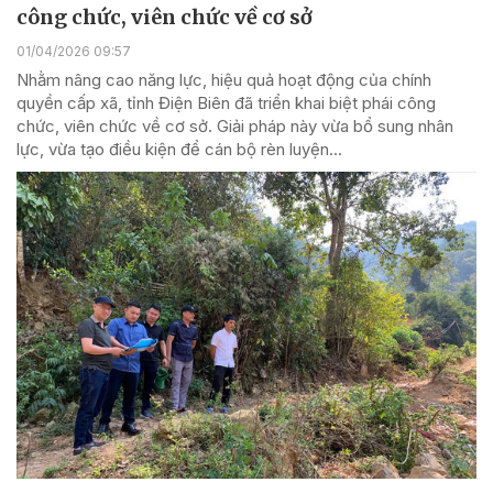
công chức, viên chức về cơ sở
01/04/2026 09:57
Nhằm nâng cao năng lực, hiệu quả hoạt động của chính
quyền cấp xã, tỉnh Điện Biên đã triển khai biệt phái công
chức, viên chức về cơ sở. Giải pháp này vừa bổ sung nhân
lực, vừa tạo điều kiện để cán bộ rèn luyện...