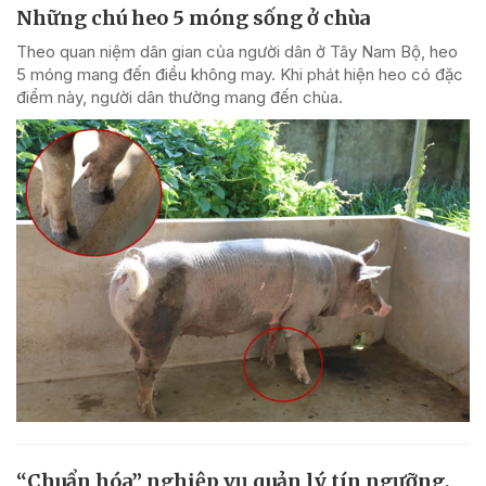
Những chú heo 5 móng sống ở chùa
Theo quan niệm dân gian của người dân ở Tây Nam Bộ, heo
5 móng mang đến điều không may. Khi phát hiện heo có đặc
điểm này, người dân thường mang đến chùa.
“Chuẩn hóa” nghiệp vụ quản lý tín ngưỡng,