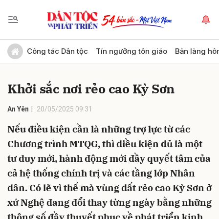
Gửi bình luận
Công tác Dân tộc
Tín ngưỡng tôn giáo
Bản làng hô
Khởi sắc nơi rẻo cao Kỳ Sơn
An Yên
20/05/2025 09:31
Nếu điều kiện cần là những trợ lực từ các
Chương trình MTQG, thì điều kiện đủ là một
Hủy
Gửi
tư duy mới, hành động mới đầy quyết tâm của
cả hệ thống chính trị và các tầng lớp Nhân
dân. Có lẽ vì thế mà vùng đất rẻo cao Kỳ Sơn ở
xứ Nghệ đang đổi thay từng ngày bằng những
thông số đầy thuyết phục về phát triển kinh