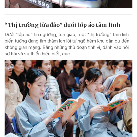
“Thị trường lừa đảo” dưới lớp áo tâm linh
Dưới “lớp áo” tín ngưỡng, tôn giáo, một "thị trường" tâm linh
biến tướng đang âm thầm len lỏi từ ngõ hẻm khu dân cư đến
không gian mạng. Bằng những thủ đoạn tinh vi, đánh vào nỗi
sợ hãi và sự thiếu hiểu biết, các...