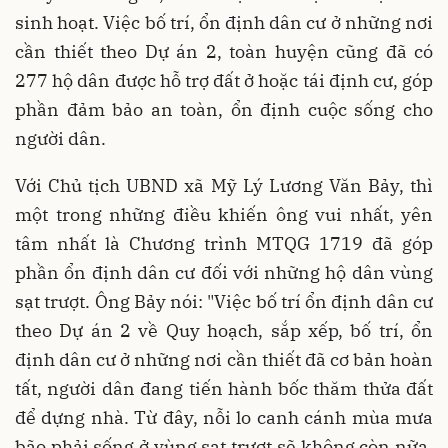
sinh hoạt. Việc bố trí, ổn định dân cư ở những nơi
cần thiết theo Dự án 2, toàn huyện cũng đã có
277 hộ dân được hỗ trợ đất ở hoặc tái định cư, góp
phần đảm bảo an toàn, ổn định cuộc sống cho
người dân.
Với Chủ tịch UBND xã Mỹ Lý Lương Văn Bảy, thì
một trong những điều khiến ông vui nhất, yên
tâm nhất là Chương trình MTQG 1719 đã góp
phần ổn định dân cư đối với những hộ dân vùng
sạt trượt. Ông Bảy nói: "Việc bố trí ổn định dân cư
theo Dự án 2 về Quy hoạch, sắp xếp, bố trí, ổn
định dân cư ở những nơi cần thiết đã cơ bản hoàn
tất, người dân đang tiến hành bốc thăm thửa đất
để dựng nhà. Từ đây, nỗi lo canh cánh mùa mưa
bão phải sống ở vùng sạt trượt sẽ không còn nữa.