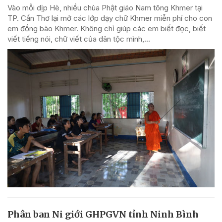
Vào mỗi dịp Hè, nhiều chùa Phật giáo Nam tông Khmer tại
TP. Cần Thơ lại mở các lớp dạy chữ Khmer miễn phí cho con
em đồng bào Khmer. Không chỉ giúp các em biết đọc, biết
viết tiếng nói, chữ viết của dân tộc mình,...
Phân ban Ni giới GHPGVN tỉnh Ninh Bình