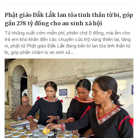
Phật giáo Đắk Lắk lan tỏa tinh thần từ bi, góp
gần 278 tỷ đồng cho an sinh xã hội
Từ những suất cơm miễn phí, phiên chợ 0 đồng, mái ấm cho
trẻ em khó khăn đến các chuyến cứu trợ vùng thiên tai, tăng
ni, phật tử Phật giáo Đắk Lắk đang bền bỉ lan tỏa tinh thần từ
bi, góp phần chăm lo an sinh xã...