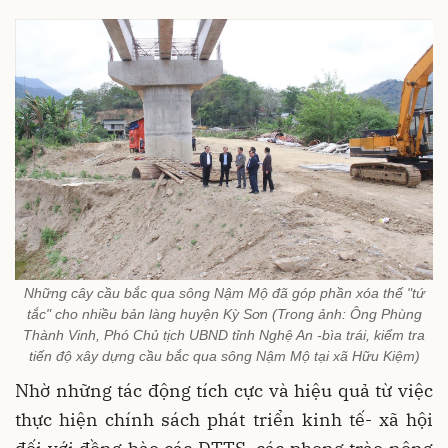
Những cây cầu bắc qua sông Nậm Mộ đã góp phần xóa thế "tứ
tắc" cho nhiều bản làng huyện Kỳ Sơn (Trong ảnh: Ông Phùng
Thành Vinh, Phó Chủ tịch UBND tỉnh Nghệ An -bìa trái, kiểm tra
tiến độ xây dựng cầu bắc qua sông Nậm Mộ tại xã Hữu Kiệm)
Nhờ những tác động tích cực và hiệu quả từ việc
thực hiện chính sách phát triển kinh tế- xã hội