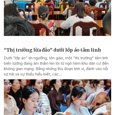
“Thị trường lừa đảo” dưới lớp áo tâm linh
Dưới “lớp áo” tín ngưỡng, tôn giáo, một "thị trường" tâm linh
biến tướng đang âm thầm len lỏi từ ngõ hẻm khu dân cư đến
không gian mạng. Bằng những thủ đoạn tinh vi, đánh vào nỗi
sợ hãi và sự thiếu hiểu biết, các...