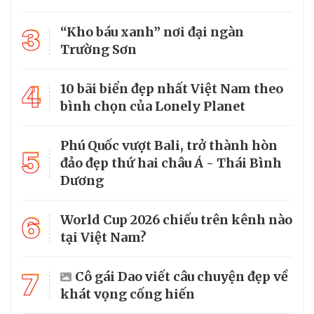
3
“Kho báu xanh” nơi đại ngàn
Trường Sơn
4
10 bãi biển đẹp nhất Việt Nam theo
bình chọn của Lonely Planet
Phú Quốc vượt Bali, trở thành hòn
5
đảo đẹp thứ hai châu Á - Thái Bình
Dương
6
World Cup 2026 chiếu trên kênh nào
tại Việt Nam?
7
Cô gái Dao viết câu chuyện đẹp về
khát vọng cống hiến