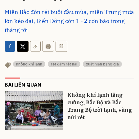
Miền Bắc đón rét buốt đầu mùa, miền Trung mưa
lớn kéo dài, Biển Đông còn 1 - 2 cơn bão trong
tháng tới
không khí lạnh
rét đậm rét hại
xuất hiện băng giá
BÀI LIÊN QUAN
Không khí lạnh tăng
cường, Bắc Bộ và Bắc
Trung Bộ trời lạnh, vùng
núi rét