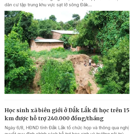
dân cư tập trung khu vực sạt lở sông Đăk...
Học sinh xã biên giới ở Đắk Lắk đi học trên 15
km được hỗ trợ 240.000 đồng/tháng
Ngày 6/8, HĐND tỉnh Đắk Lắk tổ chức họp và thông qua nghị
quyết quy định chính sách hỗ trợ học sinh và trường nội trú