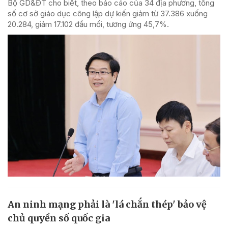
Bộ GD&ĐT cho biết, theo báo cáo của 34 địa phương, tổng
số cơ sở giáo dục công lập dự kiến giảm từ 37.386 xuống
20.284, giảm 17.102 đầu mối, tương ứng 45,7%.
An ninh mạng phải là 'lá chắn thép' bảo vệ
chủ quyền số quốc gia