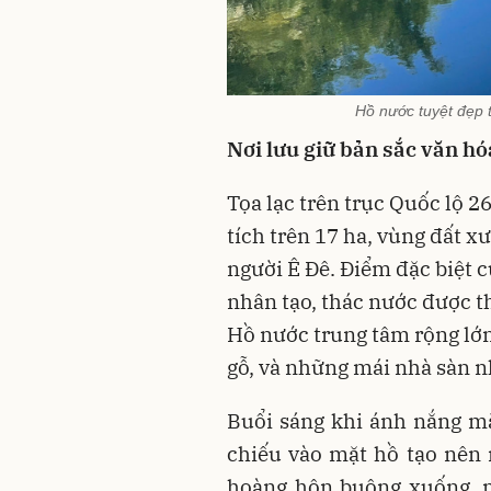
Hồ nước tuyệt đẹp 
Nơi lưu giữ bản sắc văn hó
Tọa lạc trên trục Quốc lộ 2
tích trên 17 ha, vùng đất x
người Ê Đê. Điểm đặc biệt 
nhân tạo, thác nước được t
Hồ nước trung tâm rộng lớn 
gỗ, và những mái nhà sàn n
Buổi sáng khi ánh nắng mặ
chiếu vào mặt hồ tạo nên
hoàng hôn buông xuống, m