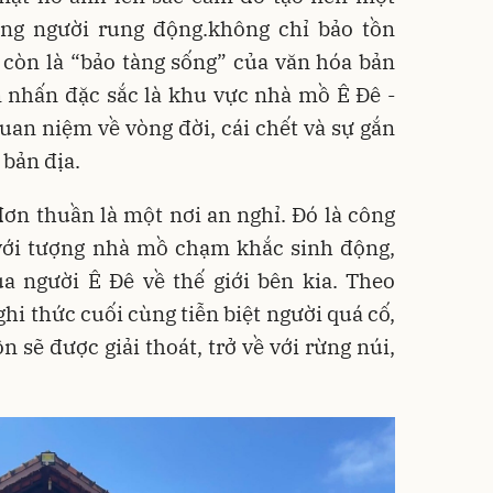
òng người rung động.không chỉ bảo tồn
còn là “bảo tàng sống” của văn hóa bản
 nhấn đặc sắc là khu vực nhà mồ Ê Đê -
 quan niệm về vòng đời, cái chết và sự gắn
 bản địa.
n thuần là một nơi an nghỉ. Đó là công
 với tượng nhà mồ chạm khắc sinh động,
ủa người Ê Đê về thế giới bên kia. Theo
ghi thức cuối cùng tiễn biệt người quá cố,
n sẽ được giải thoát, trở về với rừng núi,