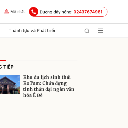
Đường dây nóng:
02437674981
Mới nhất
Thành tựu và Phát triển
 TIẾP
Khu du lịch sinh thái
KoTam: Chứa đựng
tinh thần đại ngàn văn
hóa Ê Đê
ửi