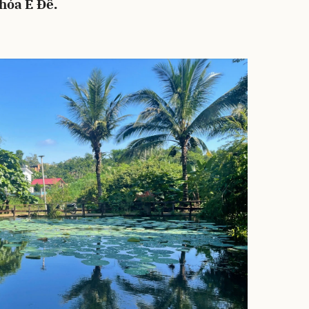
hóa Ê Đê.