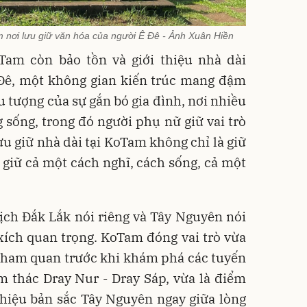
m nơi lưu giữ văn hóa của người Ê Đê - Ảnh Xuân Hiền
am còn bảo tồn và giới thiệu nhà dài
 Đê, một không gian kiến trúc mang đậm
u tượng của sự gắn bó gia đình, nơi nhiều
 sống, trong đó người phụ nữ giữ vai trò
ưu giữ nhà dài tại KoTam không chỉ là giữ
 giữ cả một cách nghĩ, cách sống, cả một
ịch Đắk Lắk nói riêng và Tây Nguyên nói
ích quan trọng. KoTam đóng vai trò vừa
tham quan trước khi khám phá các tuyến
 thác Dray Nur - Dray Sáp, vừa là điểm
thiệu bản sắc Tây Nguyên ngay giữa lòng