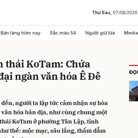
Thứ Sáu,
07/08/2026
bình luận
Bản làng hôm nay
Sắc màu 54
Người giữ lửa
Media
nh thái KoTam: Chứa
ĐỌC
đại ngàn văn hóa Ê Đê
 đến, người ta lập tức cảm nhận sự hòa
Hủy
G
à văn hóa bản địa, như cùng chung một
h thái KoTam ở phường Tân Lập, tỉnh
như thế: mộc mạc, sâu lắng, thấm đẫm