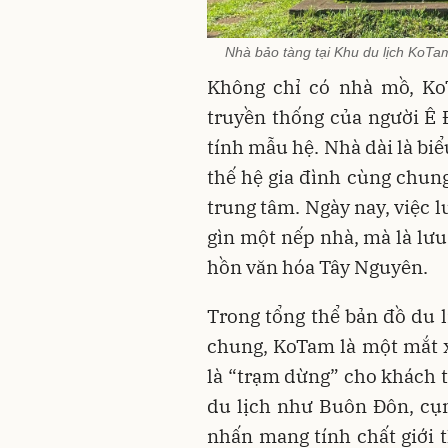
Nhà bảo tàng tại Khu du lịch KoTa
Không chỉ có nhà mồ, KoT
truyền thống của người Ê
tính mẫu hệ. Nhà dài là biể
thế hệ gia đình cùng chung
trung tâm. Ngày nay, việc l
gìn một nếp nhà, mà là lưu
hồn văn hóa Tây Nguyên.
Trong tổng thể bản đồ du l
chung, KoTam là một mắt x
là “trạm dừng” cho khách 
du lịch như Buôn Đôn, cụm
nhấn mang tính chất giới 