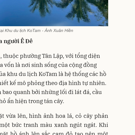
tại Khu du lịch KoTam - Ảnh Xuân Hiền
a người Ê Đê
6, thuộc phường Tân Lập, với tổng diện
ưa vốn là nơi sinh sống của cộng đồng
của khu du lịch KoTam là hệ thống các hồ
hiết kế mô phỏng theo địa hình tự nhiên.
bao quanh bởi những lối đi lát đá, cầu
hỏ ẩn hiện trong tán cây.
t vừa lên, hình ảnh hoa lá, cỏ cây phản
 một bức tranh màu xanh ngút ngát. Khi
ặt hồ ánh lên sắc cam đỏ tạo nên một