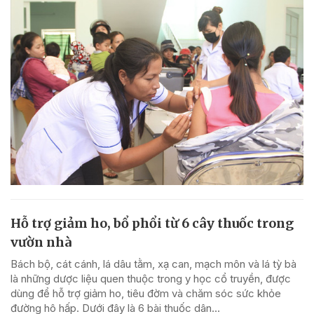
Hỗ trợ giảm ho, bổ phổi từ 6 cây thuốc trong
vườn nhà
Bách bộ, cát cánh, lá dâu tằm, xạ can, mạch môn và lá tỳ bà
là những dược liệu quen thuộc trong y học cổ truyền, được
dùng để hỗ trợ giảm ho, tiêu đờm và chăm sóc sức khỏe
đường hô hấp. Dưới đây là 6 bài thuốc dân...