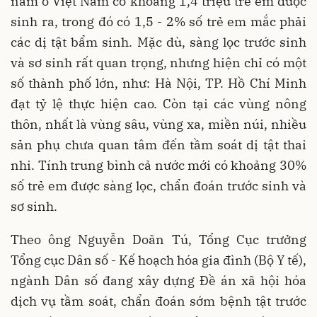
năm ở Việt Nam có khoảng 1,4 triệu trẻ em được
sinh ra, trong đó có 1,5 - 2% số trẻ em mắc phải
các dị tật bẩm sinh. Mặc dù, sàng lọc trước sinh
và sơ sinh rất quan trọng, nhưng hiện chỉ có một
số thành phố lớn, như: Hà Nội, TP. Hồ Chí Minh
đạt tỷ lệ thực hiện cao. Còn tại các vùng nông
thôn, nhất là vùng sâu, vùng xa, miền núi, nhiều
sản phụ chưa quan tâm đến tầm soát dị tật thai
nhi. Tính trung bình cả nước mới có khoảng 30%
số trẻ em được sàng lọc, chẩn đoán trước sinh và
sơ sinh.
Theo ông Nguyễn Doãn Tú, Tổng Cục trưởng
Tổng cục Dân số - Kế hoạch hóa gia đình (Bộ Y tế),
ngành Dân số đang xây dựng Đề án xã hội hóa
dịch vụ tầm soát, chẩn đoán sớm bệnh tật trước