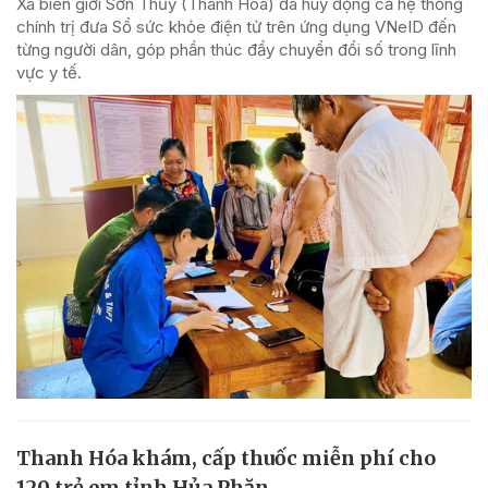
Xã biên giới Sơn Thủy (Thanh Hóa) đã huy động cả hệ thống
chính trị đưa Sổ sức khỏe điện tử trên ứng dụng VNeID đến
từng người dân, góp phần thúc đẩy chuyển đổi số trong lĩnh
vực y tế.
Thanh Hóa khám, cấp thuốc miễn phí cho
120 trẻ em tỉnh Hủa Phăn