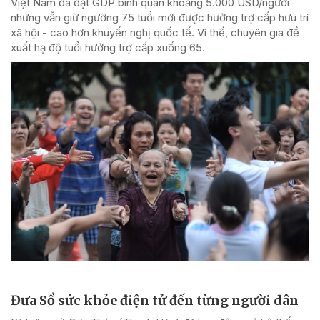
Việt Nam đã đạt GDP bình quân khoảng 5.000 USD/người
nhưng vẫn giữ ngưỡng 75 tuổi mới được hưởng trợ cấp hưu trí
xã hội - cao hơn khuyến nghị quốc tế. Vì thế, chuyên gia đề
xuất hạ độ tuổi hưởng trợ cấp xuống 65.
Đưa Sổ sức khỏe điện tử đến từng người dân