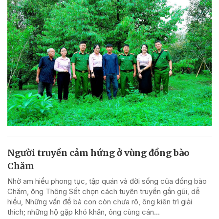
Người truyền cảm hứng ở vùng đồng bào
Chăm
Nhờ am hiểu phong tục, tập quán và đời sống của đồng bào
Chăm, ông Thông Sết chọn cách tuyên truyền gần gũi, dễ
hiểu, Những vấn đề bà con còn chưa rõ, ông kiên trì giải
thích; những hộ gặp khó khăn, ông cùng cán...