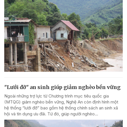
"Lưới đỡ" an sinh giúp giảm nghèo bền vững
Ngoài những trợ lực từ Chương trình mục tiêu quốc gia
(MTQG) giảm nghèo bền vững, Nghệ An còn định hình một
hệ thống “lưới đỡ” bao gồm hệ thống chính sách an sinh xã
hội và tín dụng ưu đãi. Từ đó, giúp người nghèo...