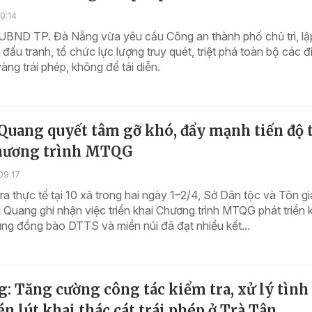
0:14
UBND TP. Đà Nẵng vừa yêu cầu Công an thành phố chủ trì, lậ
đấu tranh, tổ chức lực lượng truy quét, triệt phá toàn bộ các 
vàng trái phép, không để tái diễn.
Quang quyết tâm gỡ khó, đẩy mạnh tiến độ 
hương trình MTQG
09:17
ra thực tế tại 10 xã trong hai ngày 1–2/4, Sở Dân tộc và Tôn g
 Quang ghi nhận việc triển khai Chương trình MTQG phát triển k
ùng đồng bào DTTS và miền núi đã đạt nhiều kết...
: Tăng cường công tác kiểm tra, xử lý tình
én lút khai thác cát trái phép ở Trà Tân