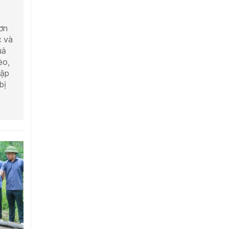
ơn
c và
uả
èo,
tập
bị