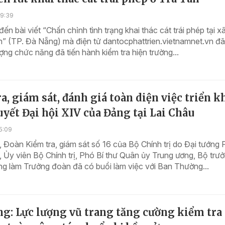
19:39
đến bài viết “Chấn chỉnh tình trạng khai thác cát trái phép tại x
n” (TP. Đà Nẵng) mà điện tử dantocphattrien.vietnamnet.vn đ
ượng chức năng đã tiến hành kiểm tra hiện trường...
a, giám sát, đánh giá toàn diện việc triển k
yết Đại hội XIV của Đảng tại Lai Châu
5:09
 Đoàn Kiểm tra, giám sát số 16 của Bộ Chính trị do Đại tướng
 Ủy viên Bộ Chính trị, Phó Bí thư Quân ủy Trung ương, Bộ trư
g làm Trưởng đoàn đã có buổi làm việc với Ban Thường...
g: Lực lượng vũ trang tăng cường kiểm tra