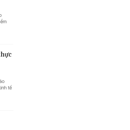
p
điểm
thực
iáo
inh tế