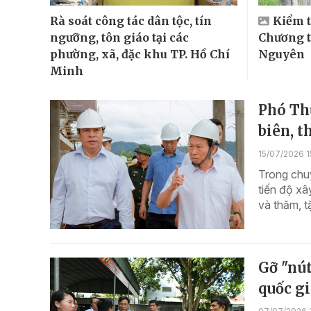
Rà soát công tác dân tộc, tín
Kiểm t
ngưỡng, tôn giáo tại các
Chương t
phường, xã, đặc khu TP. Hồ Chí
Nguyên
Minh
Phó Th
biên, t
15/07/2026 1
Trong chuy
tiến độ xâ
và thăm, t
Gỡ "nút
quốc gi