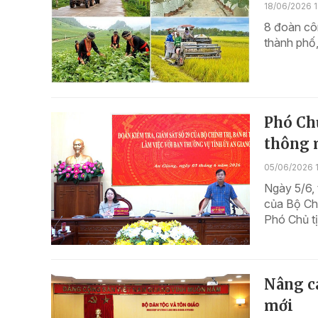
18/06/2026 1
8 đoàn côn
thành phố
Phó Ch
thông 
05/06/2026 1
Ngày 5/6, 
của Bộ Chí
Phó Chủ tị
Nâng ca
mới