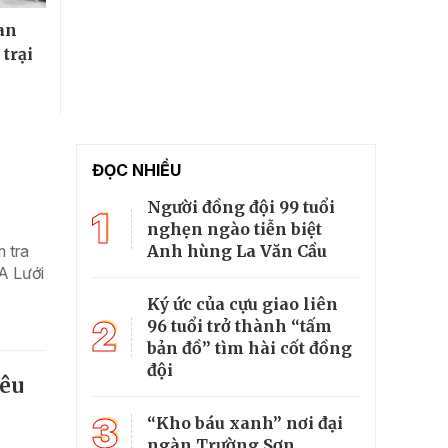
an
 trại
ĐỌC NHIỀU
Người đồng đội 99 tuổi
1
nghẹn ngào tiễn biệt
Anh hùng La Văn Cầu
 tra
 A Lưới
Ký ức của cựu giao liên
2
96 tuổi trở thành “tấm
bản đồ” tìm hài cốt đồng
đội
iêu
3
“Kho báu xanh” nơi đại
ngàn Trường Sơn