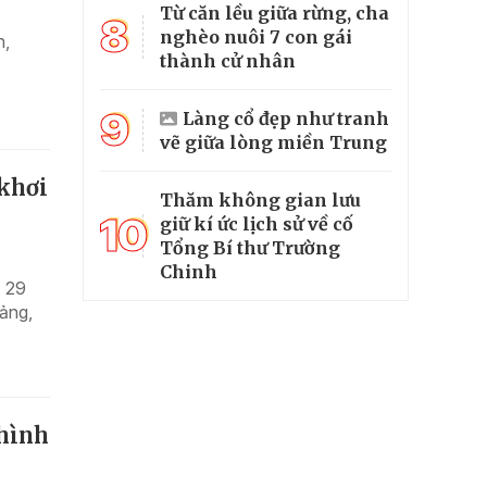
Từ căn lều giữa rừng, cha
8
nghèo nuôi 7 con gái
h,
thành cử nhân
9
Làng cổ đẹp như tranh
vẽ giữa lòng miền Trung
 khơi
Thăm không gian lưu
10
giữ kí ức lịch sử về cố
Tổng Bí thư Trường
Chinh
ố 29
Đảng,
 hình