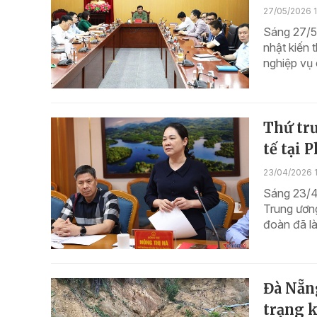
27/05/2026 1
Sáng 27/5,
nhật kiến 
nghiệp vụ 
Thứ tr
tế tại 
23/04/2026 
Sáng 23/4
Trung ươn
đoàn đã là
Đà Nẵng
trạng k