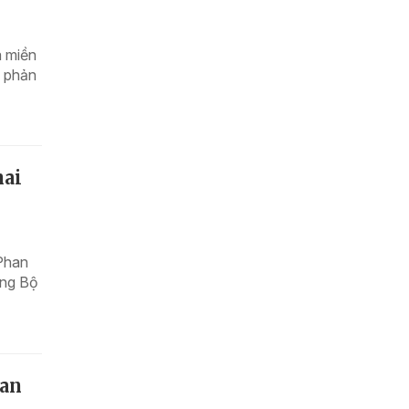
ã miền
ã phản
hai
 Phan
ởng Bộ
 an