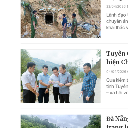
22/04/2026 1
Lãnh đạo 
chuyên án 
khai thác 
Tuyên 
hiện C
04/04/2026 
Qua kiểm t
tỉnh Tuyên
– xã hội v
Đà Nẵng
trạng l