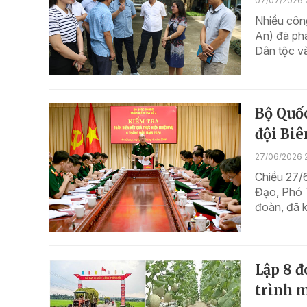
07/07/2026 
Nhiều côn
An) đã phá
Dân tộc và
Bộ Quốc
đội Bi
27/06/2026 
Chiều 27/
Đạo, Phó 
đoàn, đã k
Lập 8 đ
trình m