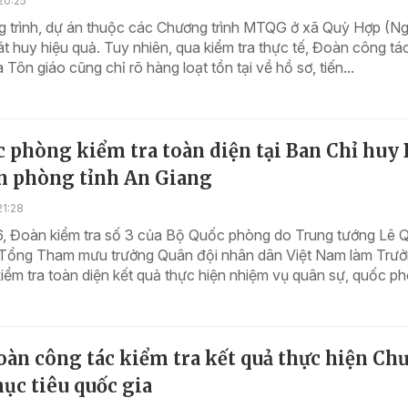
20:25
g trình, dự án thuộc các Chương trình MTQG ở xã Quỳ Hợp (N
t huy hiệu quả. Tuy nhiên, qua kiểm tra thực tế, Đoàn công tá
 Tôn giáo cũng chỉ rõ hàng loạt tồn tại về hồ sơ, tiến...
 phòng kiểm tra toàn diện tại Ban Chỉ huy 
ên phòng tỉnh An Giang
21:28
6, Đoàn kiểm tra số 3 của Bộ Quốc phòng do Trung tướng Lê 
Tổng Tham mưu trưởng Quân đội nhân dân Việt Nam làm Trư
iểm tra toàn diện kết quả thực hiện nhiệm vụ quân sự, quốc phò
oàn công tác kiểm tra kết quả thực hiện Ch
ục tiêu quốc gia