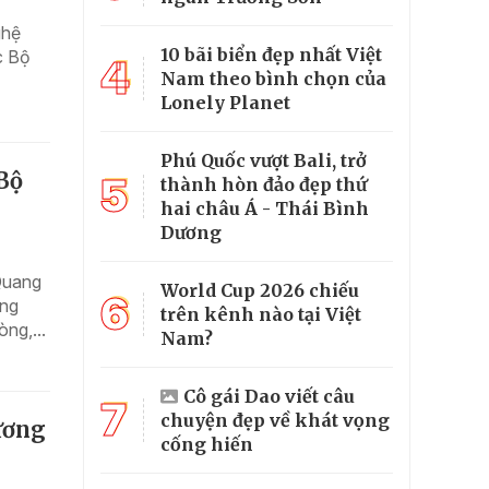
ghệ
10 bãi biển đẹp nhất Việt
c Bộ
4
Nam theo bình chọn của
Lonely Planet
Phú Quốc vượt Bali, trở
Bộ
5
thành hòn đảo đẹp thứ
hai châu Á - Thái Bình
Dương
Quang
World Cup 2026 chiếu
6
ởng
trên kênh nào tại Việt
ng,...
Nam?
Cô gái Dao viết câu
7
chuyện đẹp về khát vọng
ương
cống hiến