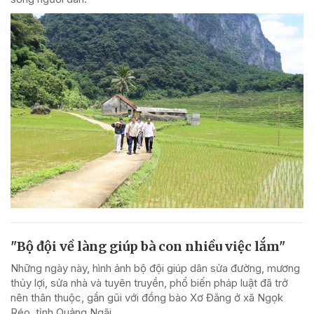
"Bộ đội về làng giúp bà con nhiều việc lắm"
Những ngày này, hình ảnh bộ đội giúp dân sửa đường, mương
thủy lợi, sửa nhà và tuyên truyền, phổ biến pháp luật đã trở
nên thân thuộc, gần gũi với đồng bào Xơ Đăng ở xã Ngọk
Réo, tỉnh Quảng Ngãi.