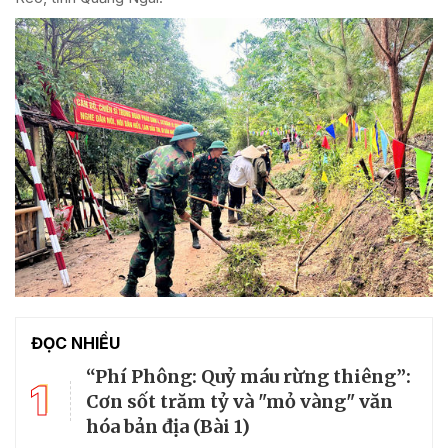
ĐỌC NHIỀU
“Phí Phông: Quỷ máu rừng thiêng”:
1
Cơn sốt trăm tỷ và "mỏ vàng" văn
hóa bản địa (Bài 1)