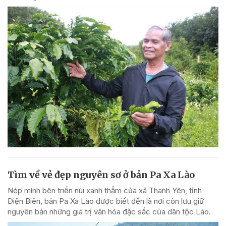
Tìm về vẻ đẹp nguyên sơ ở bản Pa Xa Lào
Nép mình bên triền núi xanh thẳm của xã Thanh Yên, tỉnh
Điện Biên, bản Pa Xa Lào được biết đến là nơi còn lưu giữ
nguyên bản những giá trị văn hóa đặc sắc của dân tộc Lào.