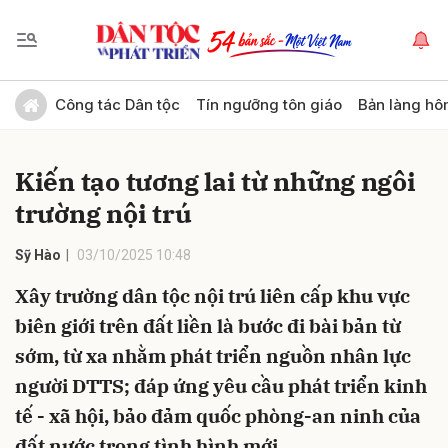
Gửi bình luận
Công tác Dân tộc
Tín ngưỡng tôn giáo
Bản làng hô
Kiến tạo tương lai từ những ngôi
trường nội trú
Sỹ Hào
03/10/2025 10:48
Xây trường dân tộc nội trú liên cấp khu vực
Hủy
Gửi
biên giới trên đất liền là bước đi bài bản từ
sớm, từ xa nhằm phát triển nguồn nhân lực
người DTTS; đáp ứng yêu cầu phát triển kinh
tế - xã hội, bảo đảm quốc phòng-an ninh của
đất nước trong tình hình mới.