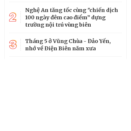
Nghệ An tăng tốc cùng "chiến dịch
2
100 ngày đêm cao điểm” dựng
trường nội trú vùng biên
3
Tháng 5 ở Vũng Chùa - Đảo Yến,
nhớ về Điện Biên năm xưa
4
Mường Típ dựng “ba yên” để giữ
vững đường biên dài nhất Nghệ An
5
Hàng rào xanh đổi thay bản làng
đồng bào dân tộc Thái