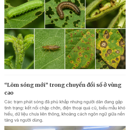
“Lõm sóng mới” trong chuyển đổi số ở vùng
cao
Các trạm phát sóng đã phủ khắp nhưng người dân đang gặp
tình trạng: kết nối chập chờn, điện thoại quá cũ, biểu mẫu khó
hiểu, dữ liệu chưa liên thông, khoảng cách ngôn ngữ giữa nền
tảng và người dùng.