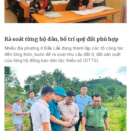
Rà soát từng hộ dân, bố trí quỹ đất phù hợp
Nhiều địa phương ở Đắk Lắk đang thành lập các tổ công tác
đến từng thôn, buôn để rà soát nhu cầu đất ở, đất sản xuất
của từng hộ đồng bào dân tộc thiểu số (DTTS).