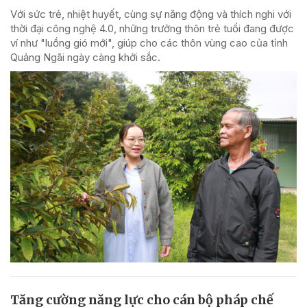
Với sức trẻ, nhiệt huyết, cùng sự năng động và thích nghi với
thời đại công nghệ 4.0, những trưởng thôn trẻ tuổi đang được
ví như "luồng gió mới", giúp cho các thôn vùng cao của tỉnh
Quảng Ngãi ngày càng khởi sắc.
Tăng cường năng lực cho cán bộ pháp chế