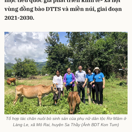
mục tiêu quốc gia phát triển kinh tế- xã hội
vùng đồng bào DTTS và miền núi, giai đoạn
2021-2030.
Tổ hợp tác chăn nuôi bò sinh sản của phụ nữ dân tộc Rơ Măm ở
Làng Le, xã Mô Rai, huyện Sa Thầy (Ảnh BDT Kon Tum)