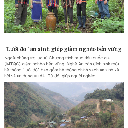
"Lưới đỡ" an sinh giúp giảm nghèo bền vững
Ngoài những trợ lực từ Chương trình mục tiêu quốc gia
(MTQG) giảm nghèo bền vững, Nghệ An còn định hình một
hệ thống “lưới đỡ” bao gồm hệ thống chính sách an sinh xã
hội và tín dụng ưu đãi. Từ đó, giúp người nghèo...