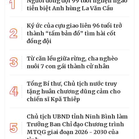
1
Người đồng đội 99 tuổi nghẹn ngào
tiễn biệt Anh hùng La Văn Cầu
Ký ức của cựu giao liên 96 tuổi trở
2
thành “tấm bản đồ” tìm hài cốt
đồng đội
3
Từ căn lều giữa rừng, cha nghèo
nuôi 7 con gái thành cử nhân
Tổng Bí thư, Chủ tịch nước truy
4
tặng huân chương dũng cảm cho
chiến sĩ Kpă Thiêp
Chủ tịch UBND tỉnh Ninh Bình làm
5
Trưởng Ban Chỉ đạo Chương trình
MTQG giai đoạn 2026 - 2030 của