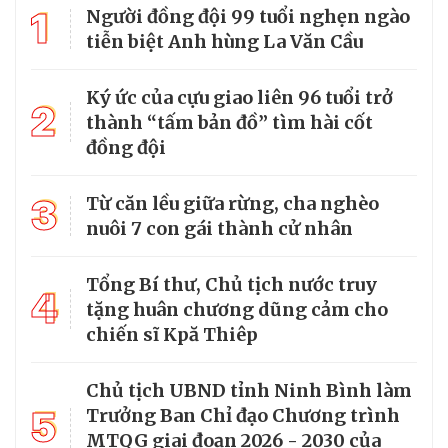
1
Người đồng đội 99 tuổi nghẹn ngào
tiễn biệt Anh hùng La Văn Cầu
Ký ức của cựu giao liên 96 tuổi trở
2
thành “tấm bản đồ” tìm hài cốt
đồng đội
3
Từ căn lều giữa rừng, cha nghèo
nuôi 7 con gái thành cử nhân
Tổng Bí thư, Chủ tịch nước truy
4
tặng huân chương dũng cảm cho
chiến sĩ Kpă Thiêp
Chủ tịch UBND tỉnh Ninh Bình làm
5
Trưởng Ban Chỉ đạo Chương trình
MTQG giai đoạn 2026 - 2030 của