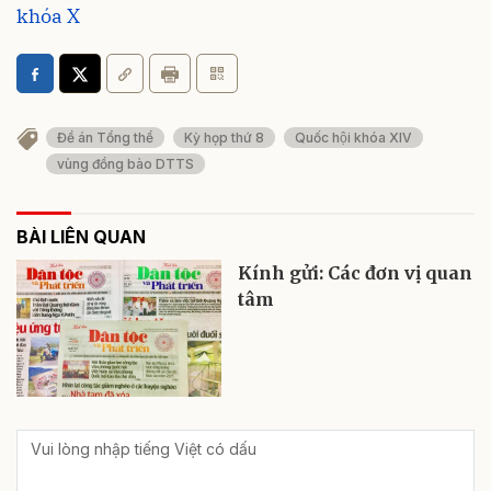
khóa X
Đề án Tổng thể
Kỳ họp thứ 8
Quốc hội khóa XIV
vùng đồng bào DTTS
BÀI LIÊN QUAN
Kính gửi: Các đơn vị quan
tâm