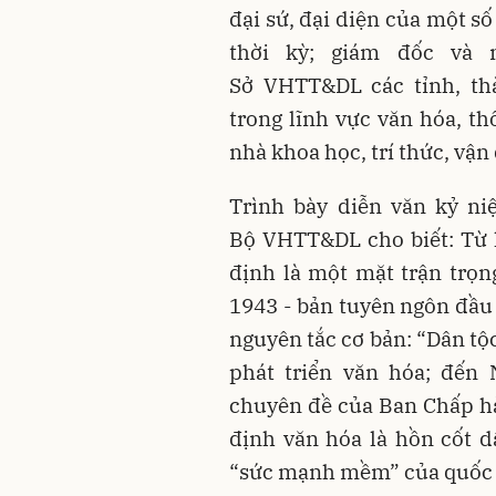
đại sứ, đại diện của một s
thời kỳ; giám đốc và
Sở VHTT&DL các tỉnh, thà
trong lĩnh vực văn hóa, thô
nhà khoa học, trí thức, vận
Trình bày diễn văn kỷ n
Bộ VHTT&DL cho biết: Từ 
định là một mặt trận trọ
1943 - bản tuyên ngôn đầu 
nguyên tắc cơ bản: “Dân tộ
phát triển văn hóa; đến 
chuyên đề của Ban Chấp h
định văn hóa là hồn cốt dâ
“sức mạnh mềm” của quốc 