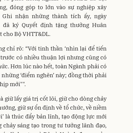
ng, đóng góp to lớn vào sự nghiệp xây
 Ghi nhận những thành tích ấy, ngày
c đã ký Quyết định tặng thưởng Huân
ất cho Bộ VHTT&DL.
chỉ rõ: “Với tinh thần ‘nhìn lại để tiến
 trước có nhiều thuận lợi nhưng cũng có
hức. Hơn lúc nào hết, toàn Ngành phải có
 những ‘điểm nghẽn’ này; đồng thời phải
nhịp mới"".
à giữ lấy giá trị cốt lõi, giữ cho dòng chảy
hướng, giữ sự ổn định về tổ chức, về niềm
ới’ là thúc đẩy bản lĩnh, tạo động lực mới
g chảy sáng tạo trong tư tưởng lãnh đạo,