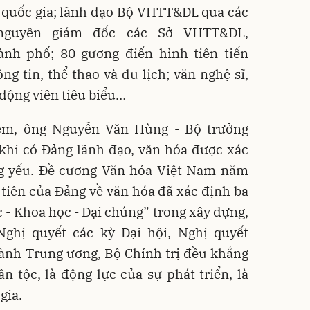
ố quốc gia; lãnh đạo Bộ VHTT&DL qua các
 nguyên giám đốc các Sở VHTT&DL,
nh phố; 80 gương điển hình tiên tiến
ng tin, thể thao và du lịch; văn nghệ sĩ,
 động viên tiêu biểu…
iệm, ông Nguyễn Văn Hùng - Bộ trưởng
khi có Đảng lãnh đạo, văn hóa được xác
ng yếu. Đề cương Văn hóa Việt Nam năm
tiên của Đảng về văn hóa đã xác định ba
c - Khoa học - Đại chúng” trong xây dựng,
Nghị quyết các kỳ Đại hội, Nghị quyết
ành Trung ương, Bộ Chính trị đều khẳng
n tộc, là động lực của sự phát triển, là
gia.