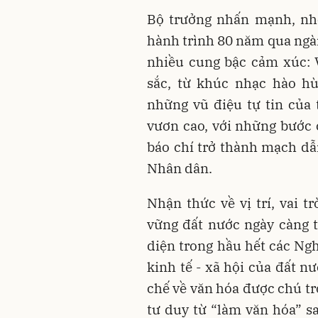
Bộ trưởng nhấn mạnh, nhờ
hành trình 80 năm qua ngà
nhiều cung bậc cảm xúc: 
sắc, từ khúc nhạc hào h
những vũ điệu tự tin của
vươn cao, với những bước c
báo chí trở thành mạch dẫn
Nhân dân.
Nhận thức về vị trí, vai t
vững đất nước ngày càng t
diện trong hầu hết các Ngh
kinh tế - xã hội của đất n
chế về văn hóa được chú t
tư duy từ “làm văn hóa” s