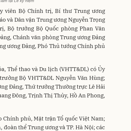
lãm tại Lễ kỷ niệm
y viên Bộ Chính trị, Bí thư Trung ương
iáo và Dân vận Trung ương Nguyễn Trọng
trị, Bộ trưởng Bộ Quốc phòng Phan Văn
 Đảng, Chánh văn phòng Trung ương Đảng
ung ương Đảng, Phó Thủ tướng Chính phủ
óa, Thể thao và Du lịch (VHTT&DL) có Ủy
ộ trưởng Bộ VHTT&DL Nguyễn Văn Hùng;
ơng Đảng, Thứ trưởng Thường trực Lê Hải
uang Đông, Trịnh Thị Thủy, Hồ An Phong,
o Chính phủ, Mặt trận Tổ quốc Việt Nam;
h, đoàn thể Trung ương và TP. Hà Nội; các