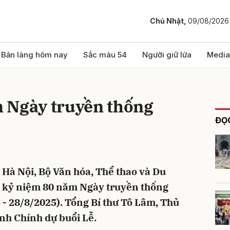
Chủ Nhật,
09/08/2026
bình luận
Bản làng hôm nay
Sắc màu 54
Người giữ lửa
Media
 Ngày truyền thống
ĐỌC
 Hà Nội, Bộ Văn hóa, Thể thao và Du
Hủy
G
Lễ kỷ niệm 80 năm Ngày truyền thống
- 28/8/2025). Tổng Bí thư Tô Lâm, Thủ
h Chính dự buổi Lễ.