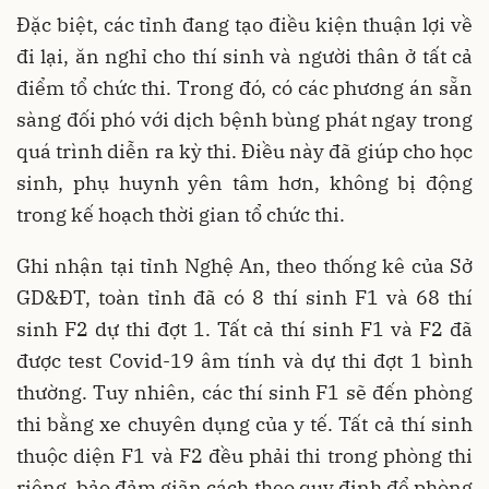
Đặc biệt, các tỉnh đang tạo điều kiện thuận lợi về
đi lại, ăn nghỉ cho thí sinh và người thân ở tất cả
điểm tổ chức thi. Trong đó, có các phương án sẵn
sàng đối phó với dịch bệnh bùng phát ngay trong
quá trình diễn ra kỳ thi. Điều này đã giúp cho học
sinh, phụ huynh yên tâm hơn, không bị động
trong kế hoạch thời gian tổ chức thi.
Ghi nhận tại tỉnh Nghệ An, theo thống kê của Sở
GD&ĐT, toàn tỉnh đã có 8 thí sinh F1 và 68 thí
sinh F2 dự thi đợt 1. Tất cả thí sinh F1 và F2 đã
được test Covid-19 âm tính và dự thi đợt 1 bình
thường. Tuy nhiên, các thí sinh F1 sẽ đến phòng
thi bằng xe chuyên dụng của y tế. Tất cả thí sinh
thuộc diện F1 và F2 đều phải thi trong phòng thi
riêng, bảo đảm giãn cách theo quy định để phòng