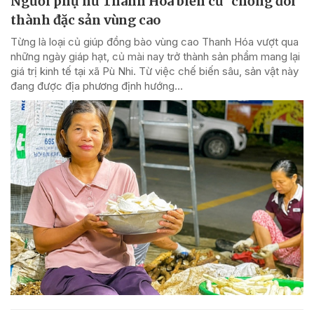
Người phụ nữ Thanh Hóa biến củ "chống đói"
thành đặc sản vùng cao
Từng là loại củ giúp đồng bào vùng cao Thanh Hóa vượt qua
những ngày giáp hạt, củ mài nay trở thành sản phẩm mang lại
giá trị kinh tế tại xã Pù Nhi. Từ việc chế biến sâu, sản vật này
đang được địa phương định hướng...