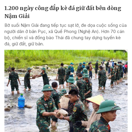
1.200 ngày công đắp kè đá giữ đất bên dòng
Nậm Giải
Bờ suối Nậm Giải đang tiếp tục sạt lở, đe dọa cuộc sống của
người dân ở bản Pục, xã Quế Phong (Nghệ An). Hơn 70 cán
bộ, chiến sĩ và đồng bào Thái đã chung tay dựng tuyến kè
đá, giữ đất, giữ bản.