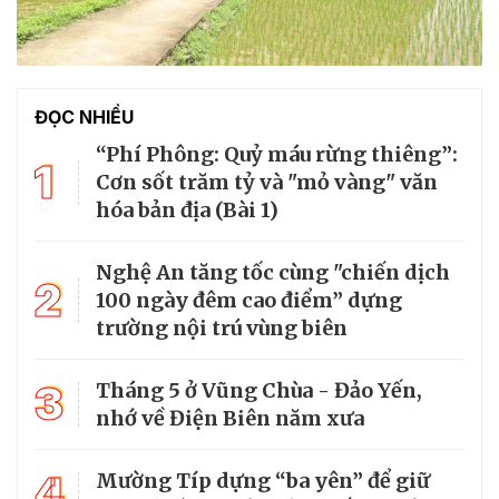
ĐỌC NHIỀU
“Phí Phông: Quỷ máu rừng thiêng”:
1
Cơn sốt trăm tỷ và "mỏ vàng" văn
hóa bản địa (Bài 1)
Nghệ An tăng tốc cùng "chiến dịch
2
100 ngày đêm cao điểm” dựng
trường nội trú vùng biên
3
Tháng 5 ở Vũng Chùa - Đảo Yến,
nhớ về Điện Biên năm xưa
4
Mường Típ dựng “ba yên” để giữ