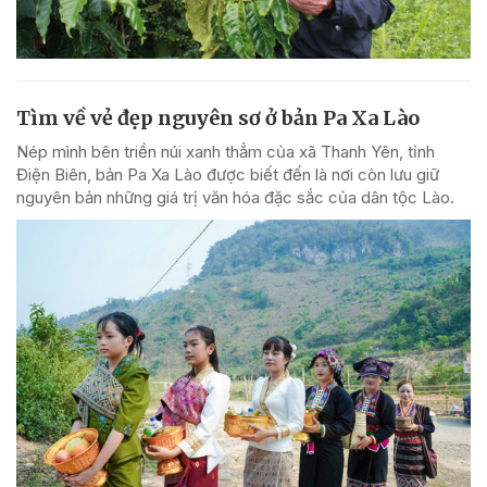
Tìm về vẻ đẹp nguyên sơ ở bản Pa Xa Lào
Nép mình bên triền núi xanh thẳm của xã Thanh Yên, tỉnh
Điện Biên, bản Pa Xa Lào được biết đến là nơi còn lưu giữ
nguyên bản những giá trị văn hóa đặc sắc của dân tộc Lào.