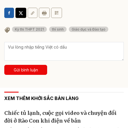
Kỳ thi THPT 2021
thí sinh
Giáo dục và Đào tạo
Gửi bình luận
XEM THÊM KHỞI SẮC BẢN LÀNG
Chiếc tủ lạnh, cuộc gọi video và chuyện đổi
đời ở Rào Con khi điện về bản