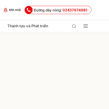
Đường dây nóng:
02437674981
Mới nhất
Thành tựu và Phát triển
ửi