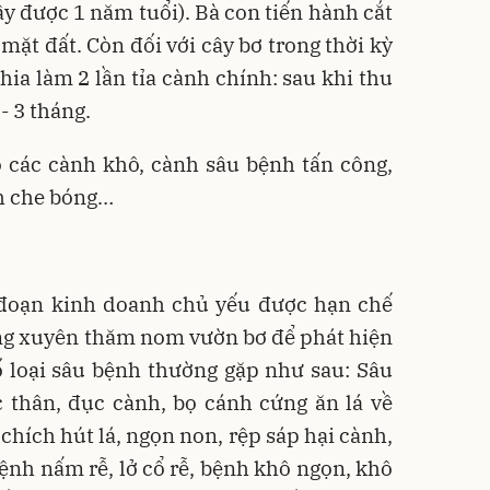
cây được 1 năm tuổi). Bà con tiến hành cắt
mặt đất. Còn đối với cây bơ trong thời kỳ
hia làm 2 lần tỉa cành chính: sau khi thu
- 3 tháng.
ỏ các cành khô, cành sâu bệnh tấn công,
h che bóng…
i đoạn kinh doanh chủ yếu được hạn chế
ng xuyên thăm nom vườn bơ để phát hiện
ố loại sâu bệnh thường gặp như sau: Sâu
c thân, đục cành, bọ cánh cứng ăn lá về
chích hút lá, ngọn non, rệp sáp hại cành,
 bệnh nấm rễ, lở cổ rễ, bệnh khô ngọn, khô