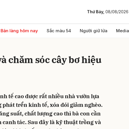
Thứ Bảy,
08/08/2026
bình luận
Bản làng hôm nay
Sắc màu 54
Người giữ lửa
Media
và chăm sóc cây bơ hiệu
kinh tế cao được rất nhiều nhà vườn lựa
Hủy
G
 phát trển kinh tế, xóa đói giảm nghèo.
ăng suất, chất lượng cao thì bà con cần
h canh tác. Sau đây là kỹ thuật trồng và