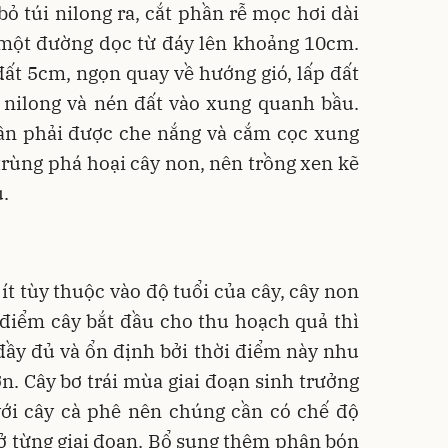
ỏ túi nilong ra, cắt phần rễ mọc hơi dài
 một đường dọc từ đáy lên khoảng 10cm.
ất 5cm, ngọn quay về hướng gió, lấp đất
i nilong và nén đất vào xung quanh bầu.
ần phải được che nắng và cắm cọc xung
rùng phá hoại cây non, nên trồng xen kẽ
.
t tùy thuộc vào độ tuổi của cây, cây non
i điểm cây bắt đầu cho thu hoạch quả thì
ầy đủ và ổn định bởi thời điểm này nhu
ơn. Cây bơ trái mùa giai đoạn sinh trưởng
 với cây cà phê nên chúng cần có chế độ
ở từng giai đoạn. Bổ sung thêm phân bón