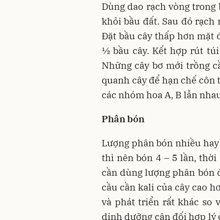
Dùng dao rạch vòng trong b
khỏi bầu đất. Sau đó rạch
Đặt bầu cây thấp hơn mặt đ
½ bầu cây. Kết hợp rút tú
Những cây bơ mới trồng c
quanh cây để hạn chế côn t
các nhóm hoa A, B lẫn nhau
Phân bón
Lượng phân bón nhiều hay í
thì nên bón 4 – 5 lần, thờ
cần dùng lượng phân bón đ
cầu cần kali của cây cao h
và phát triển rất khác so
dinh dưỡng cân đối hợp lý 