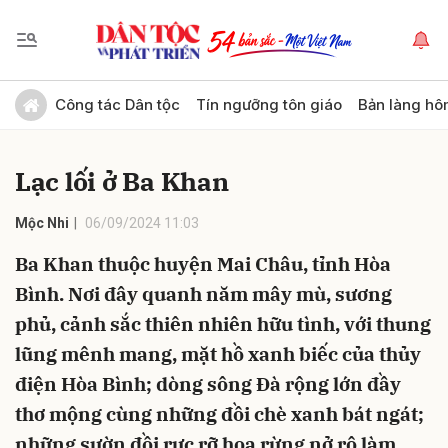
Gửi bình luận
Công tác Dân tộc
Tín ngưỡng tôn giáo
Bản làng hô
Lạc lối ở Ba Khan
Mộc Nhi
06/09/2024 11:03
Ba Khan thuộc huyện Mai Châu, tỉnh Hòa
Bình. Nơi đây quanh năm mây mù, sương
Hủy
Gửi
phủ, cảnh sắc thiên nhiên hữu tình, với thung
lũng mênh mang, mặt hồ xanh biếc của thủy
điện Hòa Bình; dòng sông Đà rộng lớn đầy
thơ mộng cùng những đồi chè xanh bát ngát;
những sườn đồi rực rỡ hoa rừng nở rộ làm