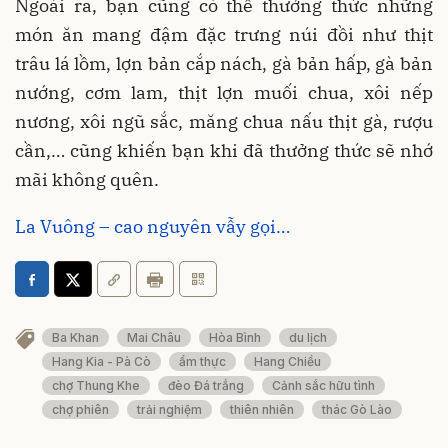
Ngoài ra, bạn cũng có thể thưởng thức những
món ăn mang đậm đặc trưng núi đồi như thịt
trâu lá lồm, lợn bản cắp nách, gà bản hấp, gà bản
nướng, cơm lam, thịt lợn muối chua, xôi nếp
nương, xôi ngũ sắc, măng chua nấu thịt gà, rượu
cần,… cũng khiến bạn khi đã thưởng thức sẽ nhớ
mãi không quên.
La Vuông – cao nguyên vẫy gọi…
Ba Khan
Mai Châu
Hòa Bình
du lịch
Hang Kia - Pà Cò
ẩm thực
Hang Chiều
chợ Thung Khe
đèo Đá trắng
Cảnh sắc hữu tình
chợ phiên
trải nghiệm
thiên nhiên
thác Gò Lào