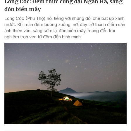
Long Cốc: Đêm thức cùng dải Ngân Hà, sáng
đón biển mây
Long Cốc (Phú Thọ) nổi tiếng với những đồi chè bát úp xanh
mướt. Khi màn đêm buông xuống, nơi đây trở thành điểm săn
ảnh thiên văn, sáng sớm lại đón biển mây, mang đến trải
nghiệm trọn vẹn từ đêm đến bình minh.