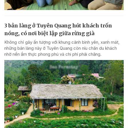
3 bản làng ở Tuyên Quang hút khách trốn
nóng, có nơi biệt lập giữa rừng già
Không chỉ gây ấn tượng với khung cảnh bình yên, xanh mát,
những bản làng này ở Tuyên Quang còn níu chân du khách
nhờ nền ẩm thực phong phú và chi phí phải chăng.