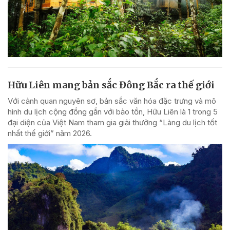
Hữu Liên mang bản sắc Đông Bắc ra thế giới
Với cảnh quan nguyên sơ, bản sắc văn hóa đặc trưng và mô
hình du lịch cộng đồng gắn với bảo tồn, Hữu Liên là 1 trong 5
đại diện của Việt Nam tham gia giải thưởng “Làng du lịch tốt
nhất thế giới” năm 2026.