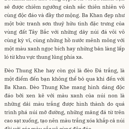
sẽ được chiêm ngưỡng cảnh sắc thiên nhiên vô
cùng độc đáo và đầy thơ mộng. Ba Khan đẹp như
một bức tranh sơn thuỷ hữu tình đặc trưng của
vùng đất Tây Bắc với những dãy núi đá vôi vô
cùng kỳ vĩ, cùng những hồ nước mênh mông với
một màu xanh ngọc bích hay những bản làng lấp
ló từ khu vực thung lũng phía xa.
Đèo Thung Khe hay còn gọi là đèo Đá trắng, là
một điểm đến bạn không thể bỏ qua khi đến với
Ba Khan. Đèo Thung Khe mang hình dáng độc
đáo bởi xen kẽ với màu xanh của núi non là
những dải màu trắng được hình thành do quá
trình phá núi mở đường, những mảng đá từ trên
cao sạt xuống, tạo nên màu trắng xóa khắp cả núi
đồi với các màu sắc vô cùng độc đáo.