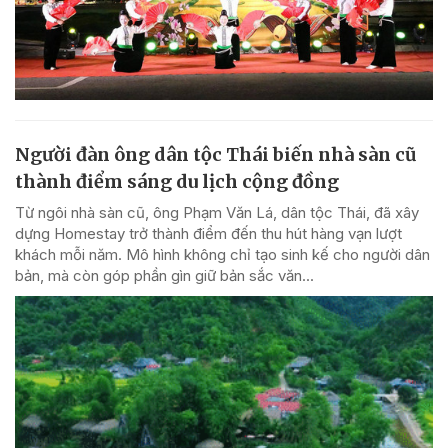
Người đàn ông dân tộc Thái biến nhà sàn cũ
thành điểm sáng du lịch cộng đồng
Từ ngôi nhà sàn cũ, ông Phạm Văn Lá, dân tộc Thái, đã xây
dựng Homestay trở thành điểm đến thu hút hàng vạn lượt
khách mỗi năm. Mô hình không chỉ tạo sinh kế cho người dân
bản, mà còn góp phần gìn giữ bản sắc văn...