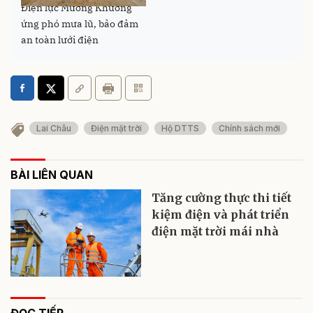
Điện lực Mường Khương
ứng phó mưa lũ, bảo đảm
an toàn lưới điện
Lai Châu
Điện mặt trời
Hộ DTTS
Chính sách mới
BÀI LIÊN QUAN
Tăng cường thực thi tiết
kiệm điện và phát triển
điện mặt trời mái nhà
ĐỌC TIẾP