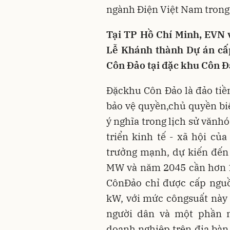
ngành Điện Việt Nam trong 
Tại TP Hồ Chí Minh,
EVN
v
Lễ Khánh thành Dự án cấp
Côn Đảo tại đặc khu Côn Đ
Đặckhu Côn Đảo là đảo tiền 
bảo vệ quyền,chủ quyền biể
ý nghĩa trong lịch sử vănh
triển kinh tế - xã hội củ
trưởng mạnh, dự kiến đến
MW và năm 2045 cần hơn 1
CônĐảo chỉ được cấp nguồ
kW, với mức côngsuất này
người dân và một phần 
doanh nghiệp trên địa bàn.