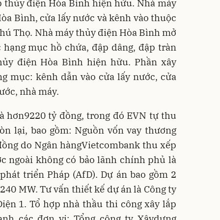
p thủy điện Hòa Bình hiện hữu. Nhà máy
òa Bình, cửa lấy nước và kênh vào thuộc
Phú Thọ. Nhà máy thủy điện Hòa Bình mở
c hạng mục hồ chứa, đập dâng, đập tràn
hủy điện Hòa Bình hiện hữu. Phần xây
g mục: kênh dẫn vào cửa lấy nước, cửa
ước, nhà máy.
à hơn9220 tỷ đồng, trong đó EVN tự thu
n lại, bao gồm: Nguồn vốn vay thương
ỷ đồng do Ngân hàngVietcombank thu xếp
c ngoài không có bảo lãnh chính phủ là
phát triển Pháp (AfD). Dự án bao gồm 2
 240 MW. Tư vấn thiết kế dự án là Công ty
ện 1. Tổ hợp nhà thầu thi công xây lắp
anh các đơn vị: Tổng công ty Xâydựng