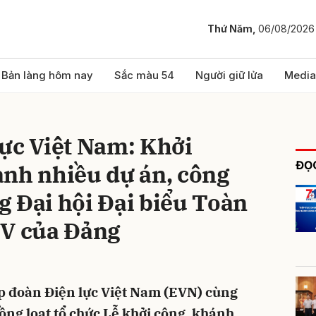
Thứ Năm,
06/08/2026
bình luận
Bản làng hôm nay
Sắc màu 54
Người giữ lửa
Media
ực Việt Nam: Khởi
ĐỌC
ành nhiều dự án, công
 Đại hội Đại biểu Toàn
IV của Đảng
Hủy
G
p đoàn Điện lực Việt Nam (EVN) cùng
ồng loạt tổ chức Lễ khởi công, khánh