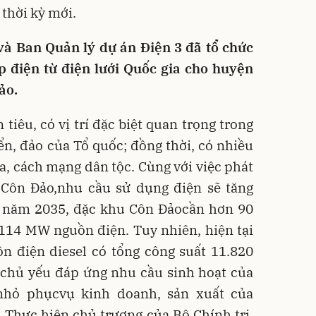
thời kỳ mới.
à Ban Quản lý dự án Điện 3 đã tổ chức
 điện từ điện lưới Quốc gia cho huyện
ảo.
tiêu, có vị trí đặc biệt quan trọng trong
n, đảo của Tổ quốc; đồng thời, có nhiều
óa, cách mạng dân tộc. Cùng với việc phát
a Côn Đảo,nhu cầu sử dụng điện sẽ tăng
 năm 2035, đặc khu Côn Đảocần hơn 90
14 MW nguồn điện. Tuy nhiên, hiện tại
n điện diesel có tổng công suất 11.820
 chủ yếu đáp ứng nhu cầu sinh hoạt của
nhỏ phụcvụ kinh doanh, sản xuất của
 Thực hiện chủ trương của Bộ Chính trị,