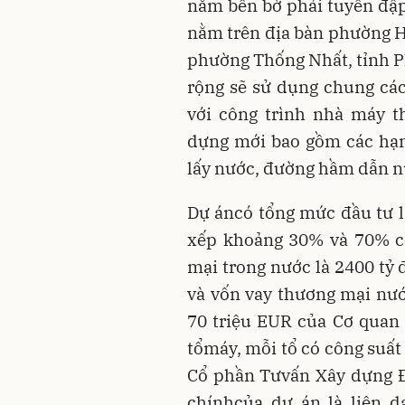
nằm bên bờ phải tuyến đậ
nằm trên địa bàn phường H
phường Thống Nhất, tỉnh 
rộng sẽ sử dụng chung cá
với công trình nhà máy t
dựng mới bao gồm các hạn
lấy nước, đường hầm dẫn n
Dự áncó tổng mức đầu tư l
xếp khoảng 30% và 70% cò
mại trong nước là 2400 t
và vốn vay thương mại nướ
70 triệu EUR của Cơ quan 
tổmáy, mỗi tổ có công suất
Cổ phần Tưvấn Xây dựng Đi
chínhcủa dự án là liên d