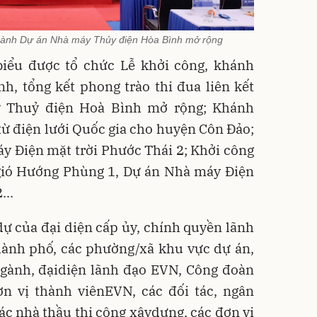
thành Dự án Nhà máy Thủy điện Hòa Bình mở rộng
 biểu được tổ chức Lễ khởi công, khánh
h, tổng kết phong trào thi đua liên kết
 Thuỷ điện Hoà Bình mở rộng; Khánh
từ điện lưới Quốc gia cho huyện Côn Đảo;
 Điện mặt trời Phước Thái 2; Khởi công
gió Hướng Phùng 1, Dự án Nhà máy Điện
...
dự của đại diện cấp ủy, chính quyền lãnh
hành phố, các phường/xã khu vực dự án,
ngành, đạidiện lãnh đạo EVN, Công đoàn
ơn vị thành viênEVN, các đối tác, ngân
các nhà thầu thi công xâydựng, các đơn vị