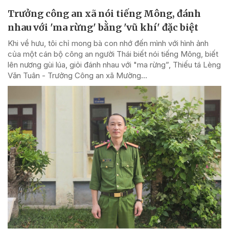
Trưởng công an xã nói tiếng Mông, đánh
nhau với 'ma rừng' bằng 'vũ khí' đặc biệt
Khi về hưu, tôi chỉ mong bà con nhớ đến mình với hình ảnh
của một cán bộ công an người Thái biết nói tiếng Mông, biết
lên nương gùi lúa, giỏi đánh nhau với "ma rừng”, Thiếu tá Lèng
Văn Tuân - Trưởng Công an xã Mường...