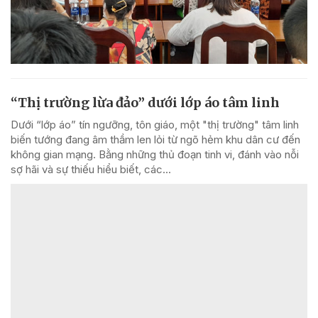
“Thị trường lừa đảo” dưới lớp áo tâm linh
Dưới “lớp áo” tín ngưỡng, tôn giáo, một "thị trường" tâm linh
biến tướng đang âm thầm len lỏi từ ngõ hẻm khu dân cư đến
không gian mạng. Bằng những thủ đoạn tinh vi, đánh vào nỗi
sợ hãi và sự thiếu hiểu biết, các...