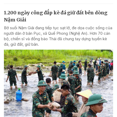
1.200 ngày công đắp kè đá giữ đất bên dòng
Nậm Giải
Bờ suối Nậm Giải đang tiếp tục sạt lở, đe dọa cuộc sống của
người dân ở bản Pục, xã Quế Phong (Nghệ An). Hơn 70 cán
bộ, chiến sĩ và đồng bào Thái đã chung tay dựng tuyến kè
đá, giữ đất, giữ bản.