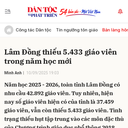
Gửi bình luận
Công tác Dân tộc
Tín ngưỡng tôn giáo
Bản làng hô
Lâm Đồng thiếu 5.433 giáo viên
trong năm học mới
Minh Anh
10/09/2025 19:03
Năm học 2025 - 2026, toàn tỉnh Lâm Đồng có
Hủy
Gửi
nhu cầu 42.892 giáo viên. Tuy nhiên, hiện
nay số giáo viên hiện có của tỉnh là 37.459
giáo viên, vẫn còn thiếu 5.433 giáo viên. Tình
trạng thiếu hụt tập trung vào các môn đặc thù
của Chương trình giáo dục phổ thông 2018