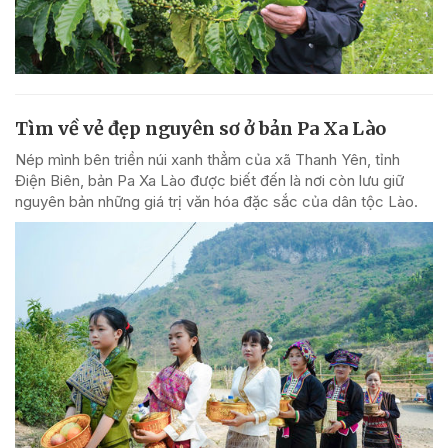
Tìm về vẻ đẹp nguyên sơ ở bản Pa Xa Lào
Nép mình bên triền núi xanh thẳm của xã Thanh Yên, tỉnh
Điện Biên, bản Pa Xa Lào được biết đến là nơi còn lưu giữ
nguyên bản những giá trị văn hóa đặc sắc của dân tộc Lào.