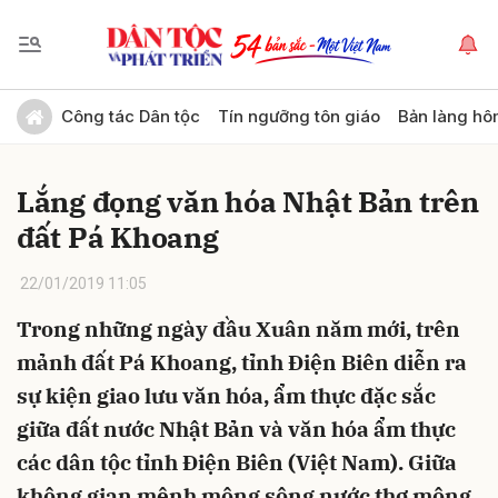
Gửi bình luận
Công tác Dân tộc
Tín ngưỡng tôn giáo
Bản làng hô
Lắng đọng văn hóa Nhật Bản trên
đất Pá Khoang
22/01/2019 11:05
Trong những ngày đầu Xuân năm mới, trên
Hủy
Gửi
mảnh đất Pá Khoang, tỉnh Điện Biên diễn ra
sự kiện giao lưu văn hóa, ẩm thực đặc sắc
giữa đất nước Nhật Bản và văn hóa ẩm thực
các dân tộc tỉnh Điện Biên (Việt Nam). Giữa
không gian mênh mông sông nước thơ mộng,