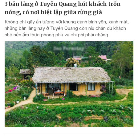
3 bản làng ở Tuyên Quang hút khách trốn
nóng, có nơi biệt lập giữa rừng già
Không chỉ gây ấn tượng với khung cảnh bình yên, xanh mát,
những bản làng này ở Tuyên Quang còn níu chân du khách
nhờ nền ẩm thực phong phú và chi phí phải chăng.