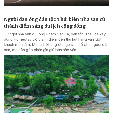
Người đàn ông dân tộc Thái biến nhà sàn cũ
thành điểm sáng du lịch cộng đồng
Từ ngôi nhà sàn cũ, ông Phạm Văn Lá, dân tộc Thái, đã xây
dựng Homestay trở thành điểm đến thu hút hàng vạn lượt
khách mỗi năm. Mô hình không chỉ tạo sinh kế cho người dân
bản, mà còn góp phần gìn giữ bản sắc văn...