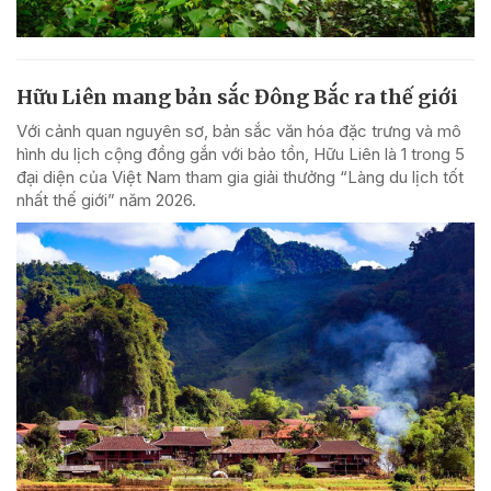
Hữu Liên mang bản sắc Đông Bắc ra thế giới
Với cảnh quan nguyên sơ, bản sắc văn hóa đặc trưng và mô
hình du lịch cộng đồng gắn với bảo tồn, Hữu Liên là 1 trong 5
đại diện của Việt Nam tham gia giải thưởng “Làng du lịch tốt
nhất thế giới” năm 2026.