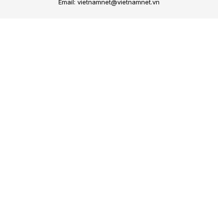
Email: vietnamnet@vietnamnet.vn