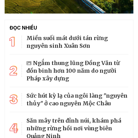
ĐỌC NHIỀU
1
Miền suối mát dưới tán rừng
nguyên sinh Xuân Sơn
Ngắm thung lũng Đồng Văn từ
2
đồn binh hơn 100 năm do người
Pháp xây dựng
3
Sức hút kỳ lạ của ngôi làng "nguyên
thủy" ở cao nguyên Mộc Châu
Săn mây trên đỉnh núi, khám phá
4
những rừng hồi nơi vùng biên
Quảng Ninh