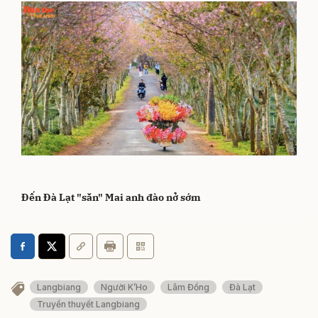
Đến Đà Lạt "săn" Mai anh đào nở sớm
Langbiang
Người K’Ho
Lâm Đồng
Đà Lạt
Truyền thuyết Langbiang