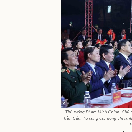
Thủ tướng Phạm Minh Chính, Chủ t
Trần Cẩm Tú cùng các đồng chí lãnh
H