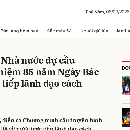
Thứ Năm,
06/08/2026
bình luận
Bản làng hôm nay
Sắc màu 54
Người giữ lửa
Media
 Nhà nước dự cầu
ĐỌC
 niệm 85 năm Ngày Bác
 tiếp lãnh đạo cách
Hủy
G
g, diễn ra Chương trình cầu truyền hình
ồ về nước trực tiếp lãnh đạo cách