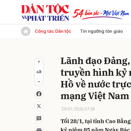
Gửi 
Công tác Dân tộc
Tín ngưỡng tôn giáo
Lãnh đạo Đảng,
truyền hình kỷ
Hồ về nước trực
mạng Việt Nam
29/01/2026 07:58
Tối 28/1, tại tỉnh Cao Bằn
kỷ niệm 85 năm Ngày Bác H