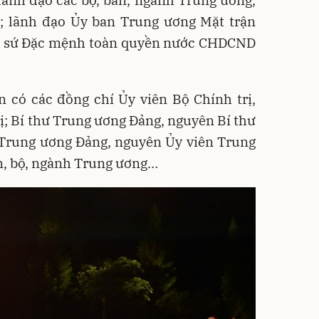
lãnh đạo các bộ, ban, ngành Trung ương,
; lãnh đạo Ủy ban Trung ương Mặt trận
ại sứ Đặc mệnh toàn quyền nước CHDCND
 có các đồng chí Ủy viên Bộ Chính trị,
ị; Bí thư Trung ương Đảng, nguyên Bí thư
 Trung ương Đảng, nguyên Ủy viên Trung
n, bộ, ngành Trung ương…