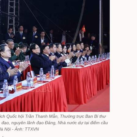
ịch Quốc hội Trần Thanh Mẫn, Thường trực Ban Bí thư
 đạo, nguyên lãnh đạo Đảng, Nhà nước dự tại điểm cầu
à Nội - Ảnh: TTXVN