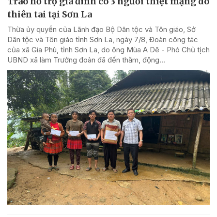
Trao hỗ trợ gia đình có 3 người thiệt mạng do
thiên tai tại Sơn La
Thừa ủy quyền của Lãnh đạo Bộ Dân tộc và Tôn giáo, Sở
Dân tộc và Tôn giáo tỉnh Sơn La, ngày 7/8, Đoàn công tác
của xã Gia Phù, tỉnh Sơn La, do ông Mùa A Dê - Phó Chủ tịch
UBND xã làm Trưởng đoàn đã đến thăm, động...