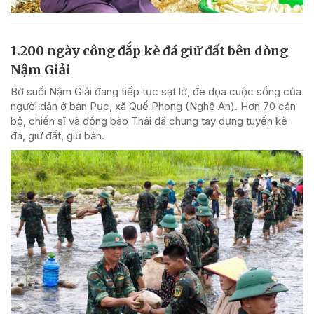
1.200 ngày công đắp kè đá giữ đất bên dòng
Nậm Giải
Bờ suối Nậm Giải đang tiếp tục sạt lở, đe dọa cuộc sống của
người dân ở bản Pục, xã Quế Phong (Nghệ An). Hơn 70 cán
bộ, chiến sĩ và đồng bào Thái đã chung tay dựng tuyến kè
đá, giữ đất, giữ bản.