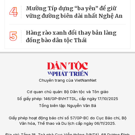
4
Mường Típ dựng “ba yên” để giữ
vững đường biên dài nhất Nghệ An
5
Hàng rào xanh đổi thay bản làng
đồng bào dân tộc Thái
Chuyên trang của VietNamNet
Cơ quan chủ quản: Bộ Dân tộc và Tôn giáo
Số giấy phép: 146/GP-BVHTTDL, cấp ngày 17/10/2025
Tổng biên tập: Nguyễn Văn Bá
Giấy phép hoạt động báo chí số 57/GP-BC do Cục Báo chí, Bộ
Văn hóa, Thể thao và Du lịch cấp ngày 06/11/2025.
Địa chỉ: Tầng 18, Toà nhà Cục Viễn thông (VNTA), 68 Dương Đình