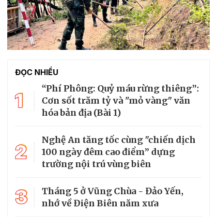
ĐỌC NHIỀU
“Phí Phông: Quỷ máu rừng thiêng”:
1
Cơn sốt trăm tỷ và "mỏ vàng" văn
hóa bản địa (Bài 1)
Nghệ An tăng tốc cùng "chiến dịch
2
100 ngày đêm cao điểm” dựng
trường nội trú vùng biên
3
Tháng 5 ở Vũng Chùa - Đảo Yến,
nhớ về Điện Biên năm xưa