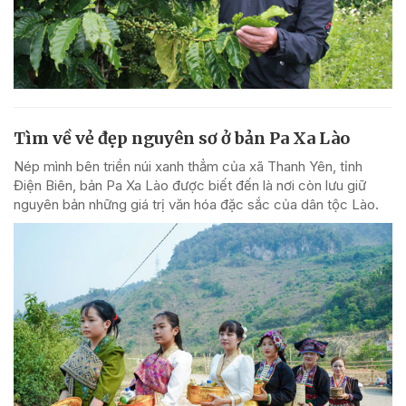
Tìm về vẻ đẹp nguyên sơ ở bản Pa Xa Lào
Nép mình bên triền núi xanh thẳm của xã Thanh Yên, tỉnh
Điện Biên, bản Pa Xa Lào được biết đến là nơi còn lưu giữ
nguyên bản những giá trị văn hóa đặc sắc của dân tộc Lào.