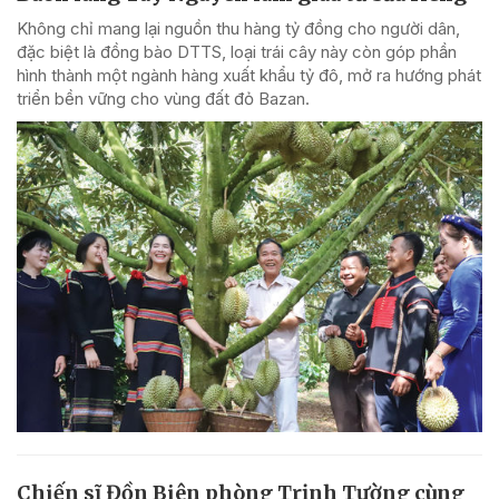
Không chỉ mang lại nguồn thu hàng tỷ đồng cho người dân,
đặc biệt là đồng bào DTTS, loại trái cây này còn góp phần
hình thành một ngành hàng xuất khẩu tỷ đô, mở ra hướng phát
triển bền vững cho vùng đất đỏ Bazan.
Chiến sĩ Đồn Biên phòng Trịnh Tường cùng