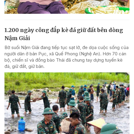
1.200 ngày công đắp kè đá giữ đất bên dòng
Nậm Giải
Bờ suối Nậm Giải đang tiếp tục sạt lở, đe dọa cuộc sống của
người dân ở bản Pục, xã Quế Phong (Nghệ An). Hơn 70 cán
bộ, chiến sĩ và đồng bào Thái đã chung tay dựng tuyến kè
đá, giữ đất, giữ bản.