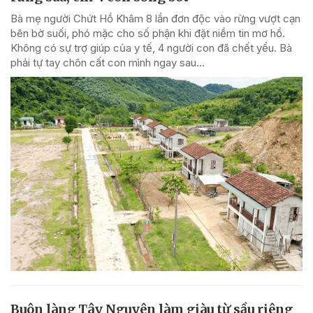
Bà mẹ người Chứt Hồ Khâm 8 lần đơn độc vào rừng vượt cạn
bên bờ suối, phó mặc cho số phận khi đặt niềm tin mơ hồ.
Không có sự trợ giúp của y tế, 4 người con đã chết yểu. Bà
phải tự tay chôn cất con mình ngay sau...
Buôn làng Tây Nguyên làm giàu từ sầu riêng