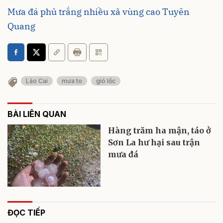
Mưa đá phủ trắng nhiều xã vùng cao Tuyên
Quang
Lào Cai
mưa to
gió lốc
BÀI LIÊN QUAN
Hàng trăm ha mận, táo ở
Sơn La hư hại sau trận
mưa đá
ĐỌC TIẾP