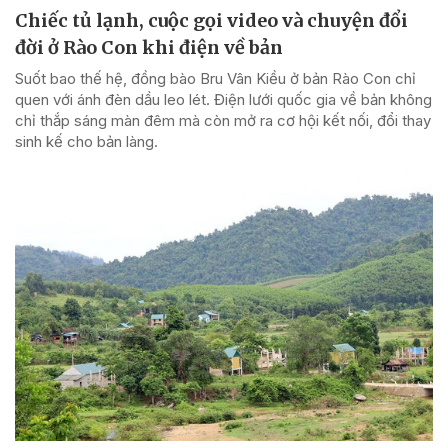
Chiếc tủ lạnh, cuộc gọi video và chuyện đổi
đời ở Rào Con khi điện về bản
Suốt bao thế hệ, đồng bào Bru Vân Kiều ở bản Rào Con chỉ
quen với ánh đèn dầu leo lét. Điện lưới quốc gia về bản không
chỉ thắp sáng màn đêm mà còn mở ra cơ hội kết nối, đổi thay
sinh kế cho bản làng.