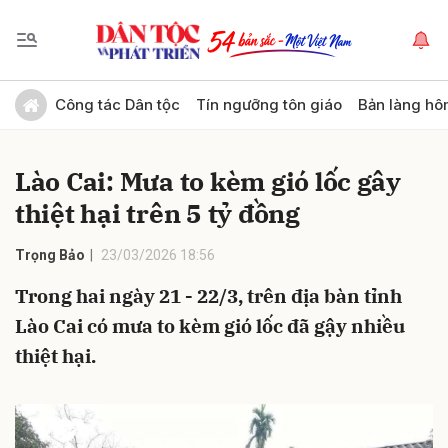
Gửi bình luận
Công tác Dân tộc
Tín ngưỡng tôn giáo
Bản làng hô
Lào Cai: Mưa to kèm gió lốc gây
thiệt hại trên 5 tỷ đồng
Trọng Bảo
23/03/2026 18:56
Trong hai ngày 21 - 22/3, trên địa bàn tỉnh
Hủy
Gửi
Lào Cai có mưa to kèm gió lốc đã gậy nhiều
thiệt hại.