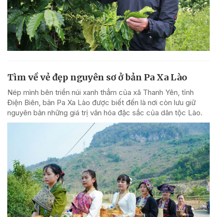
Tìm về vẻ đẹp nguyên sơ ở bản Pa Xa Lào
Nép mình bên triền núi xanh thẳm của xã Thanh Yên, tỉnh
Điện Biên, bản Pa Xa Lào được biết đến là nơi còn lưu giữ
nguyên bản những giá trị văn hóa đặc sắc của dân tộc Lào.