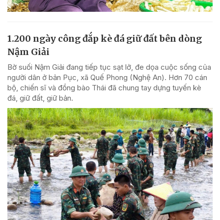
1.200 ngày công đắp kè đá giữ đất bên dòng
Nậm Giải
Bờ suối Nậm Giải đang tiếp tục sạt lở, đe dọa cuộc sống của
người dân ở bản Pục, xã Quế Phong (Nghệ An). Hơn 70 cán
bộ, chiến sĩ và đồng bào Thái đã chung tay dựng tuyến kè
đá, giữ đất, giữ bản.