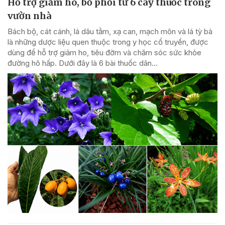
Hỗ trợ giảm ho, bổ phổi từ 6 cây thuốc trong
vườn nhà
Bách bộ, cát cánh, lá dâu tằm, xạ can, mạch môn và lá tỳ bà
là những dược liệu quen thuộc trong y học cổ truyền, được
dùng để hỗ trợ giảm ho, tiêu đờm và chăm sóc sức khỏe
đường hô hấp. Dưới đây là 6 bài thuốc dân...