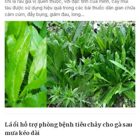
chỉ là rau gia vị quen thuộc, với đặc tính của mình, cây mùi
tàu được sử dụng hiệu quả trong các bài thuốc dân gian chữa
cảm cúm, đầy bụng, giảm đau, long...
Lá ổi hỗ trợ phòng bệnh tiêu chảy cho gà sau
mưa kéo dài