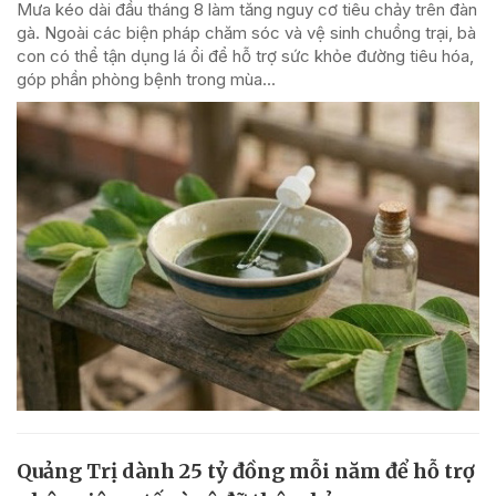
Mưa kéo dài đầu tháng 8 làm tăng nguy cơ tiêu chảy trên đàn
gà. Ngoài các biện pháp chăm sóc và vệ sinh chuồng trại, bà
con có thể tận dụng lá ổi để hỗ trợ sức khỏe đường tiêu hóa,
góp phần phòng bệnh trong mùa...
Quảng Trị dành 25 tỷ đồng mỗi năm để hỗ trợ