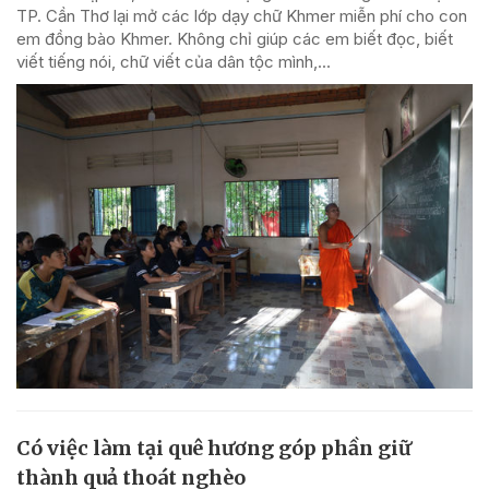
TP. Cần Thơ lại mở các lớp dạy chữ Khmer miễn phí cho con
em đồng bào Khmer. Không chỉ giúp các em biết đọc, biết
viết tiếng nói, chữ viết của dân tộc mình,...
Có việc làm tại quê hương góp phần giữ
thành quả thoát nghèo