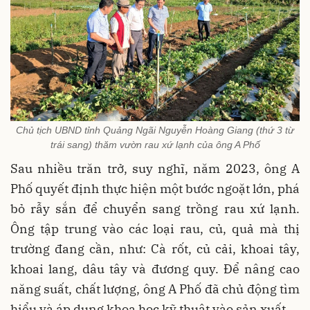
Chủ tịch UBND tỉnh Quảng Ngãi Nguyễn Hoàng Giang (thứ 3 từ
trái sang) thăm vườn rau xứ lạnh của ông A Phố
Sau nhiều trăn trở, suy nghĩ, năm 2023, ông A
Phố quyết định thực hiện một bước ngoặt lớn, phá
bỏ rẫy sắn để chuyển sang trồng rau xứ lạnh.
Ông tập trung vào các loại rau, củ, quả mà thị
trường đang cần, như: Cà rốt, củ cải, khoai tây,
khoai lang, dâu tây và đương quy. Để nâng cao
năng suất, chất lượng, ông A Phố đã chủ động tìm
hiểu và áp dụng khoa học kỹ thuật vào sản xuất.