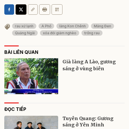
rau xứ lạnh
A Phố
làng Kon Chênh
Măng Đen
Quảng Ngãi
xóa đói giảm nghèo
trồng rau
BÀI LIÊN QUAN
Già làng A Lào, gương
sáng ở vùng biên
ĐỌC TIẾP
Tuyên Quang: Gương
sáng ở Yên Minh