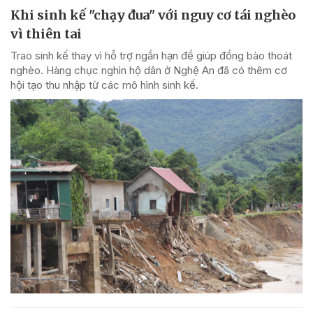
Khi sinh kế "chạy đua" với nguy cơ tái nghèo
vì thiên tai
Trao sinh kế thay vì hỗ trợ ngắn hạn để giúp đồng bào thoát
nghèo. Hàng chục nghìn hộ dân ở Nghệ An đã có thêm cơ
hội tạo thu nhập từ các mô hình sinh kế.