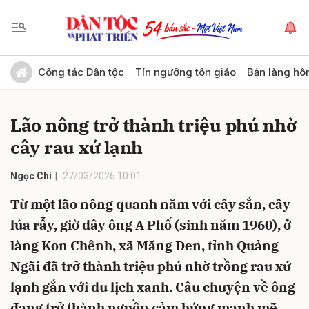
Gửi bình luận
Công tác Dân tộc
Tín ngưỡng tôn giáo
Bản làng hô
Lão nông trở thành triệu phú nhờ
cây rau xứ lạnh
Ngọc Chí
27/03/2026 10:01
Từ một lão nông quanh năm với cây sắn, cây
Hủy
Gửi
lúa rẫy, giờ đây ông A Phố (sinh năm 1960), ở
làng Kon Chênh, xã Măng Đen, tỉnh Quảng
Ngãi đã trở thành triệu phú nhờ trồng rau xứ
lạnh gắn với du lịch xanh. Câu chuyện về ông
đang trở thành nguồn cảm hứng mạnh mẽ