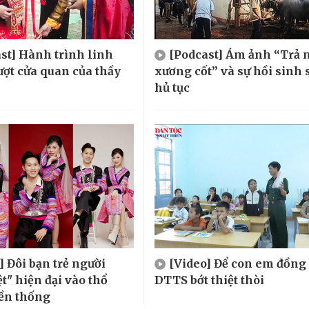
st] Hành trình linh
[Podcast] Ám ảnh “Trả 
ượt cửa quan của thầy
xương cốt” và sự hồi sinh 
hủ tục
] Đôi bạn trẻ người
[Video] Để con em đồng
t" hiện đại vào thổ
DTTS bớt thiệt thòi
ền thống