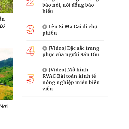
2
bào nói, nói đồng bào
hiểu
hần
3
Xơ
Lên Si Ma Cai đi chợ
phiên
4
[Video] Đặc sắc trang
phục của người Sán Dìu
[Video] Mô hình
5
RVAC-Bài toán kinh tế
nông nghiệp miền biên
viễn
 Nơi