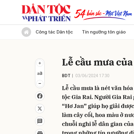
Gửi 
Công tác Dân tộc
Tín ngưỡng tôn giáo
Lễ cầu mưa của 
BDT
03/06/2024 17:30
Lễ cầu mưa là nét văn hóa
tộc Gia Rai. Người Gia Rai 
“Hơ Jan” giúp họ giải được
làm cây cối, hoa màu ở nươn
chuỗi nghi lễ dân gian của
trong những tín ngưỡng đặ