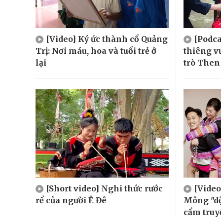
[Video] Ký ức thành cổ Quảng
[Podca
Trị: Nơi máu, hoa và tuổi trẻ ở
thiêng v
lại
trò Then
[Short video] Nghi thức rước
[Video
rể của người Ê Đê
Mông "dệ
cẩm truy