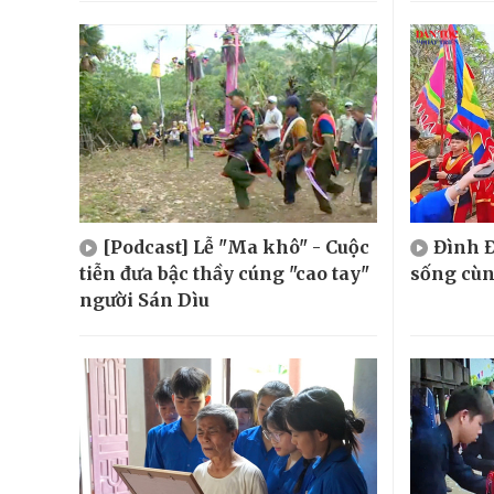
[Podcast] Lễ "Ma khô" - Cuộc
Đình Đ
tiễn đưa bậc thầy cúng "cao tay"
sống cù
người Sán Dìu