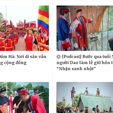
ầm Hà: Nơi di sản vẫn
[Podcast] Bước qua tuổi 
ng cộng đồng
người Dao làm lễ giữ hồn 
“Nhặn sanh nhột”