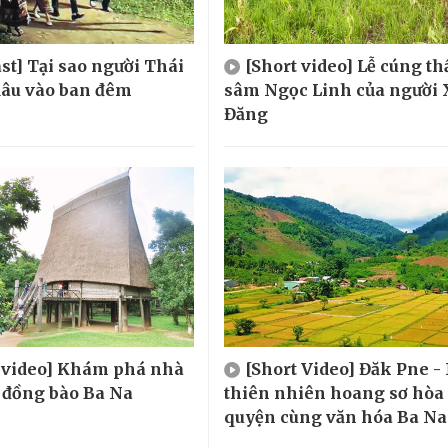
st] Tại sao người Thái
[Short video] Lễ cúng t
 dâu vào ban đêm
sâm Ngọc Linh của người 
Đăng
t video] Khám phá nhà
[Short Video] Đăk Pne -
 đồng bào Ba Na
thiên nhiên hoang sơ hòa
quyện cùng văn hóa Ba Na