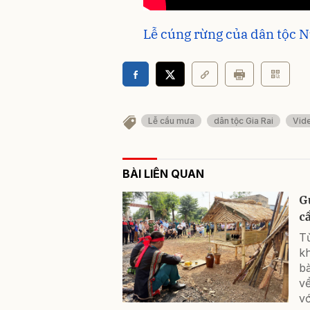
Lễ cúng rừng của dân tộc 
Lễ cầu mưa
dân tộc Gia Rai
Vid
BÀI LIÊN QUAN
G
c
T
kh
b
về
vớ