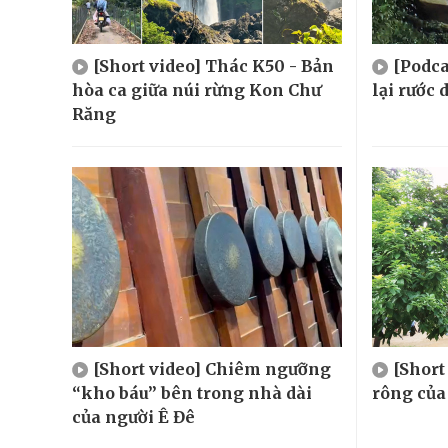
[Short video] Thác K50 - Bản
[Podca
hòa ca giữa núi rừng Kon Chư
lại rước
Răng
[Short video] Chiêm ngưỡng
[Shor
“kho báu” bên trong nhà dài
rông của
của người Ê Đê