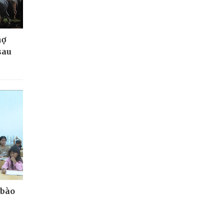
nợ
sau
 bào