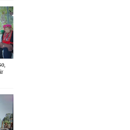
50,
từ