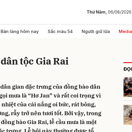
Thứ Năm,
06/08/2026
bình luận
Bản làng hôm nay
Sắc màu 54
Người giữ lửa
Media
dân tộc Gia Rai
ĐỌC
 dân gian đặc trưng của đồng bào dân
gọi mưa là “Hơ Jan” và rất coi trọng vì
Hủy
G
 nhiệt của cái nắng oi bức, rát bỏng,
g, rẫy trở nên tươi tốt. Bởi vậy, trong
 đồng bào Gia Rai, lễ cầu mưa là một
c trưng. Lễ hội này thường được tổ