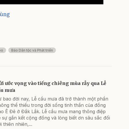
Nùng
eo
Báo Dân tộc và Phát triển
ửi ước vọng vào tiếng chiêng mùa rẫy qua Lễ
ầu mưa
ừ bao đời nay, Lễ cầu mưa đã trở thành một phần
ông thể thiếu trong đời sống tinh thần của đồng
ào Ê Đê ở Đắk Lắk. Lễ cầu mưa mang thông điệp
 sự gắn kết cộng đồng và lòng biết ơn sâu sắc đối
i thiên nhiên,...