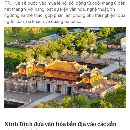
TP. Huế sẽ bước vào mùa lễ hội sôi động từ cuối tháng 8 đến
hết tháng 9 với hàng loạt sự kiện văn hóa, nghệ thuật, tín
ngưỡng và thể thao, góp phần làm phong phú trải nghiệm của
người dân, du khách và quảng bá bản...
Ninh Bình đưa văn hóa bản địa vào các sản