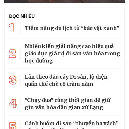
ĐỌC NHIỀU
1
Tiềm năng du lịch từ "báu vật xanh"
Nhiều kiến giải nâng cao hiệu quả
2
giáo dục giá trị di sản văn hóa trong
học đường
3
Lần theo dấu cây Di sản, lộ diện
quần thể chè cổ trăm năm
4
"Chạy đua" cùng thời gian để giữ
gìn văn hóa dân gian xứ Lạng
5
Cánh buồm di sản “thuyền ba vách”