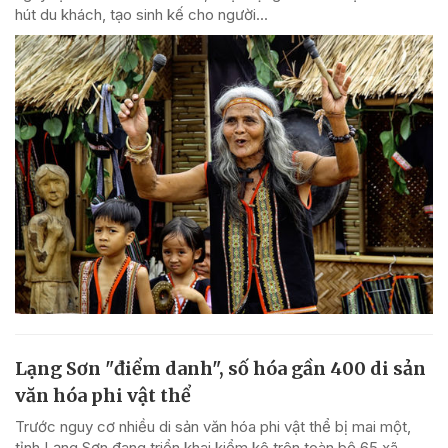
hút du khách, tạo sinh kế cho người...
Lạng Sơn "điểm danh", số hóa gần 400 di sản
văn hóa phi vật thể
Trước nguy cơ nhiều di sản văn hóa phi vật thể bị mai một,
tỉnh Lạng Sơn đang triển khai kiểm kê trên toàn bộ 65 xã,