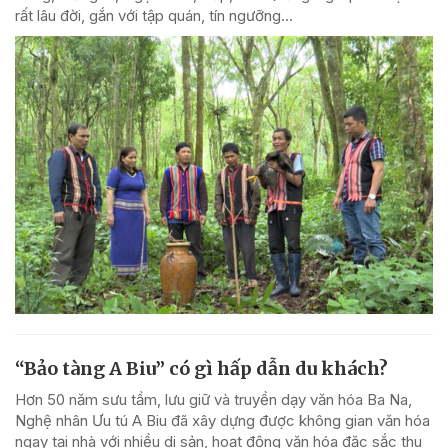
rất lâu đời, gắn với tập quán, tín ngưỡng...
“Bảo tàng A Biu” có gì hấp dẫn du khách?
Hơn 50 năm sưu tầm, lưu giữ và truyền dạy văn hóa Ba Na,
Nghệ nhân Ưu tú A Biu đã xây dựng được không gian văn hóa
ngay tại nhà với nhiều di sản, hoạt động văn hóa đặc sắc thu