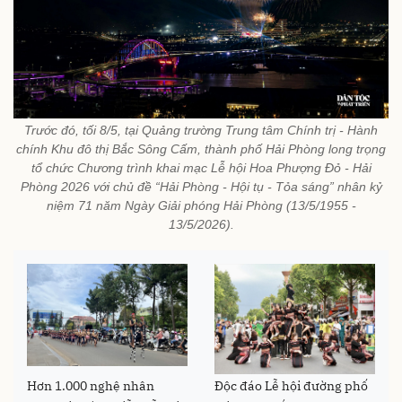
Trước đó, tối 8/5, tại Quảng trường Trung tâm Chính trị - Hành
chính Khu đô thị Bắc Sông Cấm, thành phố Hải Phòng long trọng
tổ chức Chương trình khai mạc Lễ hội Hoa Phượng Đỏ - Hải
Phòng 2026 với chủ đề “Hải Phòng - Hội tụ - Tỏa sáng” nhân kỷ
niệm 71 năm Ngày Giải phóng Hải Phòng (13/5/1955 -
13/5/2026).
Hơn 1.000 nghệ nhân
Độc đáo Lễ hội đường phố