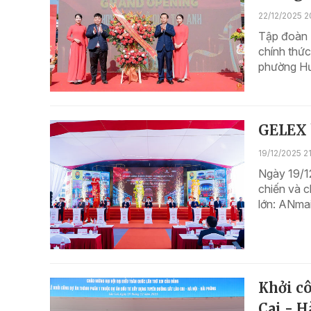
22/12/2025 2
Tập đoàn T
chính thứ
phường Hư
GELEX k
19/12/2025 21
Ngày 19/1
chiến và 
lớn: ANmai
Khởi cô
Cai - H