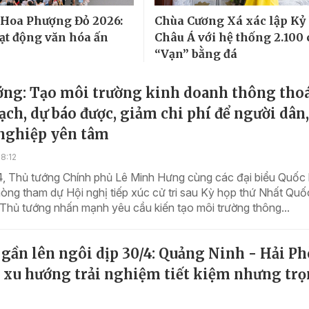
 Hoa Phượng Đỏ 2026:
Chùa Cương Xá xác lập Kỷ 
ạt động văn hóa ấn
Châu Á với hệ thống 2.100
“Vạn” bằng đá
ớng: Tạo môi trường kinh doanh thông tho
ch, dự báo được, giảm chi phí để người dân,
nghiệp yên tâm
8:12
4, Thủ tướng Chính phủ Lê Minh Hưng cùng các đại biểu Quốc 
òng tham dự Hội nghị tiếp xúc cử tri sau Kỳ họp thứ Nhất Quố
Thủ tướng nhấn mạnh yêu cầu kiến tạo môi trường thông...
 gần lên ngôi dịp 30/4: Quảng Ninh - Hải P
t xu hướng trải nghiệm tiết kiệm nhưng trọ