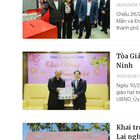
26/02/2026 
Chiều 26/2
Mẫn và Đo
thành phố 
Tòa Gi
Ninh
10/02/2026 1
Ngày 10/2
giáo hạt t
UBND, Ủy 
Khai t
Lai ng