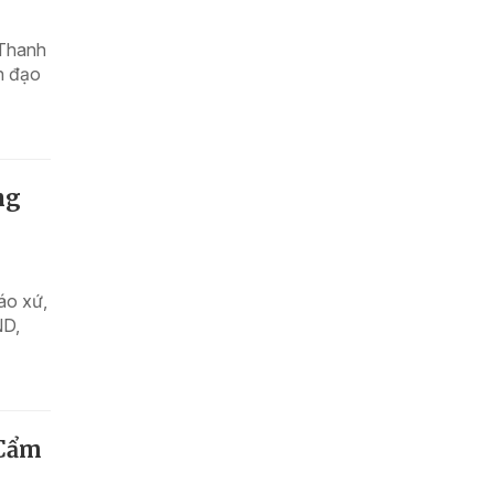
 Thanh
h đạo
ng
áo xứ,
ND,
 Cẩm