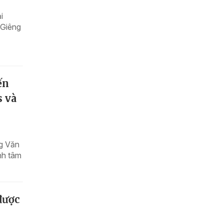
i
 Giêng
ến
s và
ng Văn
nh tâm
được