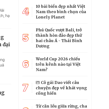
10 bãi biển đẹp nhất Việt
4
Hải
Nam theo bình chọn của
ch, hạ
Lonely Planet
Phú Quốc vượt Bali, trở
5
thành hòn đảo đẹp thứ
ng
hai châu Á - Thái Bình
 đại
Dương
World Cup 2026 chiếu
ung
6
trên kênh nào tại Việt
quả
Nam?
Cô gái Dao viết câu
7
chuyện đẹp về khát vọng
ng
cống hiến
Từ căn lều giữa rừng, cha