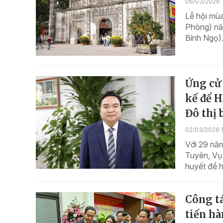
06/03/2026 
Lễ hội mùa
Phòng) năm
Bính Ngọ). 
Ứng cử
kế để H
Đô thị 
02/03/2026 
Với 29 nă
Tuyên, Vụ
huyết để h
Công tá
tiến hà