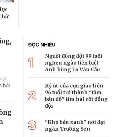
lục
 chữ
áng,
ĐỌC NHIỀU
Người đồng đội 99 tuổi
1
nghẹn ngào tiễn biệt
Anh hùng La Văn Cầu
hội
c hội
Ký ức của cựu giao liên
2
96 tuổi trở thành “tấm
bản đồ” tìm hài cốt đồng
đội
hòng
3
n
“Kho báu xanh” nơi đại
ngàn Trường Sơn