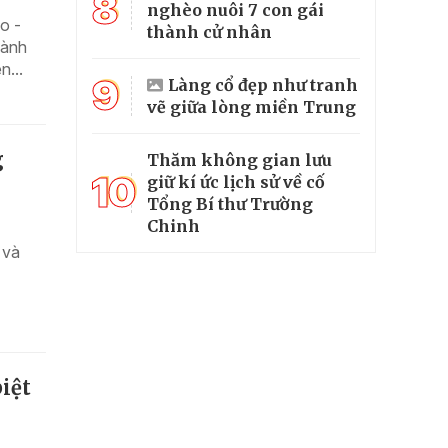
8
nghèo nuôi 7 con gái
o -
thành cử nhân
hành
n...
9
Làng cổ đẹp như tranh
vẽ giữa lòng miền Trung
g
Thăm không gian lưu
10
giữ kí ức lịch sử về cố
Tổng Bí thư Trường
Chinh
 và
iệt