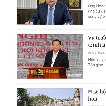
Ông Hoàng
ứng cử đạ
cùng sự ph
Vụ trưở
trình h
06/03/2026 
Hôm nay, 
Tôn giáo - 
Lễ hộ
hơn