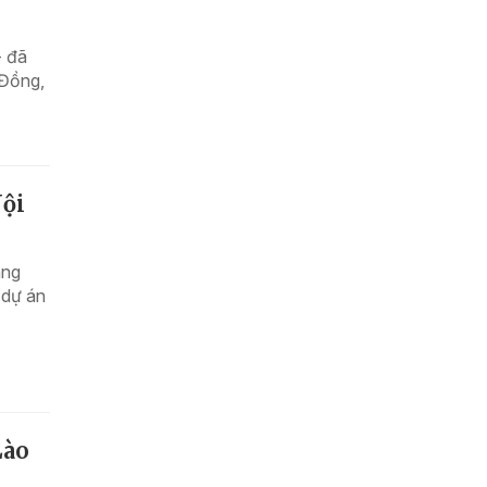
- đã
 Đồng,
Nội
áng
 dự án
Lào