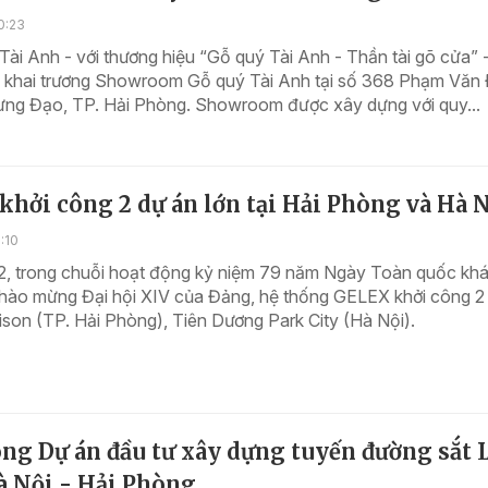
0:23
ài Anh - với thương hiệu “Gỗ quý Tài Anh - Thần tài gõ cửa” 
c khai trương Showroom Gỗ quý Tài Anh tại số 368 Phạm Văn
ng Đạo, TP. Hải Phòng. Showroom được xây dựng với quy...
hởi công 2 dự án lớn tại Hải Phòng và Hà 
:10
2, trong chuỗi hoạt động kỷ niệm 79 năm Ngày Toàn quốc kh
chào mừng Đại hội XIV của Đảng, hệ thống GELEX khởi công 2
son (TP. Hải Phòng), Tiên Dương Park City (Hà Nội).
ng Dự án đầu tư xây dựng tuyến đường sắt 
à Nội - Hải Phòng