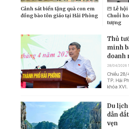
Cảnh sát biển tặng quà con em
Lễ hội
đồng bào tôn giáo tại Hải Phòng
Chuỗi ho
tượng
Thủ tư
minh bạ
doanh 
28/04/2026 1
Chiều 28/
TP. Hải Ph
khóa XVI. 
Du lịch
dẫn dắ
vẹn