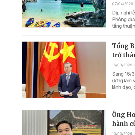
07/04/2026 
Dịp nghỉ l
Phòng đượ
tầng thuận
Tổng B
trở thà
16/03/2026 
Sáng 16/3
ương làm 
lãnh đạo, 
Ông Ho
hành c
13/03/2026 1