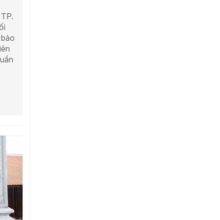
 TP.
ối
, bảo
iên
Quần