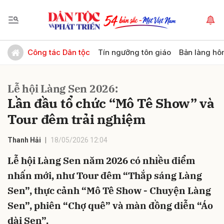
Gửi bình luận
Công tác Dân tộc
Tín ngưỡng tôn giáo
Bản làng hô
Lễ hội Làng Sen 2026:
Lần đầu tổ chức “Mô Tê Show” và
Tour đêm trải nghiệm
Thanh Hải
18/05/2026 12:04
Hủy
Gửi
Lễ hội Làng Sen năm 2026 có nhiều điểm
nhấn mới, như Tour đêm “Thắp sáng Làng
Sen”, thực cảnh “Mô Tê Show - Chuyện Làng
Sen”, phiên “Chợ quê” và màn đồng diễn “Áo
dài Sen”.