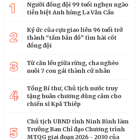
1
Người đồng đội 99 tuổi nghẹn ngào
tiễn biệt Anh hùng La Văn Cầu
Ký ức của cựu giao liên 96 tuổi trở
2
thành “tấm bản đồ” tìm hài cốt
đồng đội
3
Từ căn lều giữa rừng, cha nghèo
nuôi 7 con gái thành cử nhân
Tổng Bí thư, Chủ tịch nước truy
4
tặng huân chương dũng cảm cho
chiến sĩ Kpă Thiêp
Chủ tịch UBND tỉnh Ninh Bình làm
5
Trưởng Ban Chỉ đạo Chương trình
MTQG giai đoạn 2026 - 2030 của