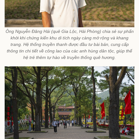
Ông Nguyễn Đăng Hải (quê Gia Lộc, Hải Phòng) chia sẻ sự phấn
khởi khi chứng kiến khu di tích ngày càng mở rộng và khang
trang. Hệ thống truyền thanh được đầu tư bài bản, cung cấp
thông tin chi tiết về công lao của các anh hùng dân tộc, giúp thế
hệ trẻ thêm tự hào về truyền thống quê hương.