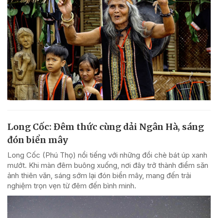
Long Cốc: Đêm thức cùng dải Ngân Hà, sáng
đón biển mây
Long Cốc (Phú Thọ) nổi tiếng với những đồi chè bát úp xanh
mướt. Khi màn đêm buông xuống, nơi đây trở thành điểm săn
ảnh thiên văn, sáng sớm lại đón biển mây, mang đến trải
nghiệm trọn vẹn từ đêm đến bình minh.