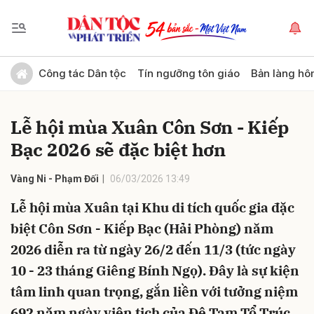
Gửi bình luận
Công tác Dân tộc
Tín ngưỡng tôn giáo
Bản làng hô
Lễ hội mùa Xuân Côn Sơn - Kiếp
Bạc 2026 sẽ đặc biệt hơn
Vàng Ni - Phạm Đối
06/03/2026 13:49
Lễ hội mùa Xuân tại Khu di tích quốc gia đặc
Hủy
Gửi
biệt Côn Sơn - Kiếp Bạc (Hải Phòng) năm
2026 diễn ra từ ngày 26/2 đến 11/3 (tức ngày
10 - 23 tháng Giêng Bính Ngọ). Đây là sự kiện
tâm linh quan trọng, gắn liền với tưởng niệm
692 năm ngày viên tịch của Đệ Tam Tổ Trúc