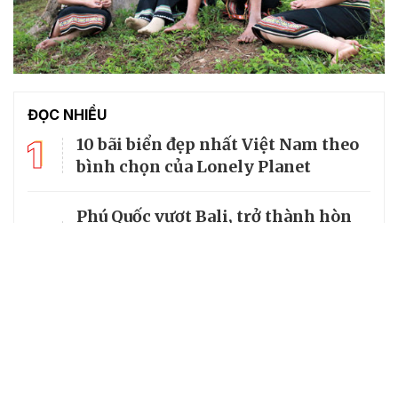
ĐỌC NHIỀU
1
10 bãi biển đẹp nhất Việt Nam theo
bình chọn của Lonely Planet
Phú Quốc vượt Bali, trở thành hòn
2
đảo đẹp thứ hai châu Á - Thái Bình
Dương
3
World Cup 2026 chiếu trên kênh nào
tại Việt Nam?
4
Làng cổ đẹp như tranh vẽ giữa