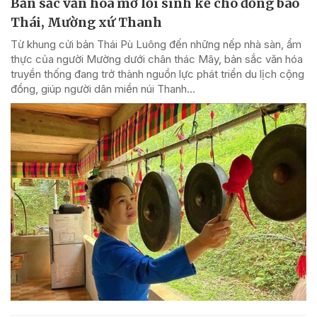
Bản sắc văn hóa mở lối sinh kế cho đồng bào
Thái, Mường xứ Thanh
Từ khung cửi bản Thái Pù Luông đến những nếp nhà sàn, ẩm
thực của người Mường dưới chân thác Mây, bản sắc văn hóa
truyền thống đang trở thành nguồn lực phát triển du lịch cộng
đồng, giúp người dân miền núi Thanh...