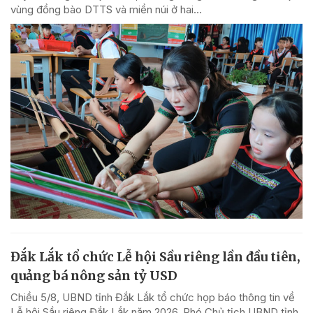
vùng đồng bào DTTS và miền núi ở hai...
Đắk Lắk tổ chức Lễ hội Sầu riêng lần đầu tiên,
quảng bá nông sản tỷ USD
Chiều 5/8, UBND tỉnh Đắk Lắk tổ chức họp báo thông tin về
Lễ hội Sầu riêng Đắk Lắk năm 2026. Phó Chủ tịch UBND tỉnh