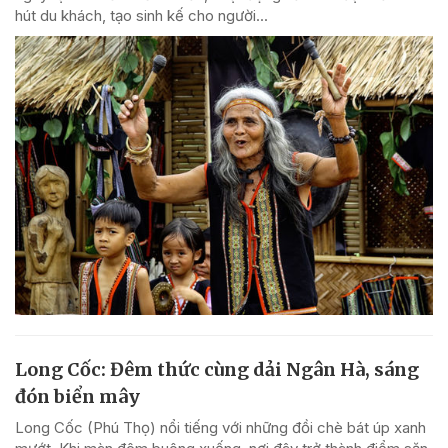
hút du khách, tạo sinh kế cho người...
Long Cốc: Đêm thức cùng dải Ngân Hà, sáng
đón biển mây
Long Cốc (Phú Thọ) nổi tiếng với những đồi chè bát úp xanh