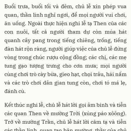
Buổi trưa, buổi tối và đêm, chủ lễ xin phép vua
quan, thần linh nghỉ ngơi, để mọi người vui chơi,
ăn uống. Ngoài thực hiện nghi lễ tạ Then của các
con nuôi, tất cả người tham dự còn múa hát
quanh cây pang trong tiếng chiêng, trống, tiếng
đàn hát rộn ràng, người giúp việc của chủ lễ đứng
vòng trong chúc rượu cộng đồng; các chị, các mẹ
tung gạo tượng trưng cho cơn mưa; mọi người
cùng chơi trò cày bừa, gieo hạt, chọi trâu, hái nấm
và các trò chơi dân gian tung còn, chơi tó má lẹ,
đánh cù.
Kết thúc nghi lễ, chủ lễ hát lời gọi âm binh và tiễn
các quan Then về mường Trời (xúng páo xôông).
Trở về mường Trần, chủ lễ hát lời cảm tạ và tiễn
các thần linh, quan tạo bản mường, thầy của chủ