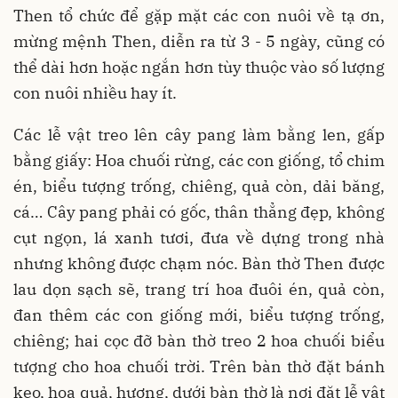
Then tổ chức để gặp mặt các con nuôi về tạ ơn,
mừng mệnh Then, diễn ra từ 3 - 5 ngày, cũng có
thể dài hơn hoặc ngắn hơn tùy thuộc vào số lượng
con nuôi nhiều hay ít.
Các lễ vật treo lên cây pang làm bằng len, gấp
bằng giấy: Hoa chuối rừng, các con giống, tổ chim
én, biểu tượng trống, chiêng, quả còn, dải băng,
cá… Cây pang phải có gốc, thân thẳng đẹp, không
cụt ngọn, lá xanh tươi, đưa về dựng trong nhà
nhưng không được chạm nóc. Bàn thờ Then được
lau dọn sạch sẽ, trang trí hoa đuôi én, quả còn,
đan thêm các con giống mới, biểu tượng trống,
chiêng; hai cọc đỡ bàn thờ treo 2 hoa chuối biểu
tượng cho hoa chuối trời. Trên bàn thờ đặt bánh
kẹo, hoa quả, hương, dưới bàn thờ là nơi đặt lễ vật