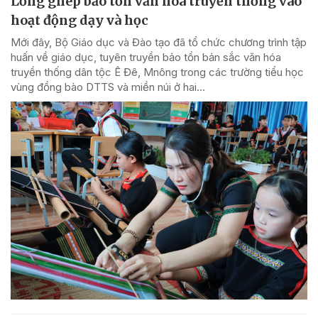
Lồng ghép bảo tồn văn hóa truyền thống vào
hoạt động dạy và học
Mới đây, Bộ Giáo dục và Đào tạo đã tổ chức chương trình tập
huấn về giáo dục, tuyên truyền bảo tồn bản sắc văn hóa
truyền thống dân tộc Ê Đê, Mnông trong các trường tiểu học
vùng đồng bào DTTS và miền núi ở hai...