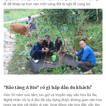
lễ để khép lại trọn vẹn một vòng đời là nghi lễ cúng bò
“Bảo tàng A Biu” có gì hấp dẫn du khách?
Hơn 50 năm sưu tầm, lưu giữ và truyền dạy văn hóa Ba Na,
Nghệ nhân Ưu tú A Biu đã xây dựng được không gian văn hóa
ngay tại nhà với nhiều di sản, hoạt động văn hóa đặc sắc thu