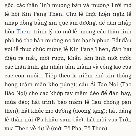
gốc, các thần linh mường bản và mường Trời mở
lễ hội Kin Pang Then. Chủ lễ thực hiện nghi lễ
nhập đồng bằng xin quẻ âm dương, để dẫn nhập
hồn
Then
, trình lý do mở lễ, mong các thần linh
phù hộ cho bản mường no ấm hạnh phúc. Bắt đầu
với lễ thức chúc mừng lễ Kin Pang Then, đàn hát
điệu ra mắt, mời rượu, khấn tâm linh mời rước
các thần linh, ghi nhận tâm thành và công lao của
các con nuôi... Tiếp theo là niệm chú xin thông
họng (cặm măn khọ púng); cầu Ải Tạo Nọi (Tạo
Báo Nọi) cho các khớp tay mềm dẻo để đàn hay,
múa dẻo; hát trình báo mâm lễ (lau chơng pạn
then); hát khúc mở đường (đoóng tạng); hát dâng
lễ thần núi (Pú khău sam bắc); hát mời vua Trời,
vua Then về dự lễ (mời Pô Phạ, Pô Then)...