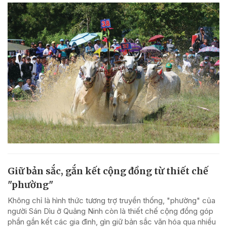
Giữ bản sắc, gắn kết cộng đồng từ thiết chế
"phường"
Không chỉ là hình thức tương trợ truyền thống, "phường" của
người Sán Dìu ở Quảng Ninh còn là thiết chế cộng đồng góp
phần gắn kết các gia đình, gìn giữ bản sắc văn hóa qua nhiều