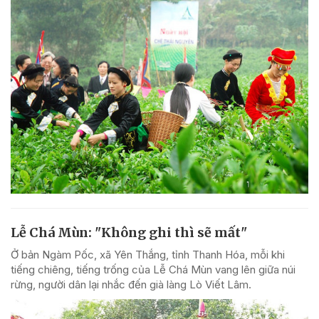
Lễ Chá Mùn: "Không ghi thì sẽ mất"
Ở bản Ngàm Pốc, xã Yên Thắng, tỉnh Thanh Hóa, mỗi khi
tiếng chiêng, tiếng trống của Lễ Chá Mùn vang lên giữa núi
rừng, người dân lại nhắc đến già làng Lò Viết Lâm.