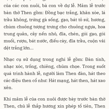
của các con nuôi, bà con về dự lễ. Mâm lễ trước
bàn thờ Then gồm: Đồng bạc trắng, khăn xòe, lá
trầu không, trứng gà sống, gạo, bát tô sứ, hương,
chùm chuông tượng trưng cho chuông ngựa, hoa
trung quân, cây nến nhỏ, đĩa, chén, gói gạo, gói
muối, rượu, bát nước, điếu cày, đĩa trầu, cuộn vải
dệt trắng lớn...
Nhạc cụ sử dụng trong nghi lễ gồm: Đàn tính,
nhạc xóc, trống, chiêng, chũm chọe. Trong suốt
quá trình hành lễ, người làm Then đàn, hát theo
các điệu then cổ như: Hát mạng, hát then, hát xao
xên.
Khi mâm lễ của con nuôi được bày trước bàn thờ
Then, chủ lễ thắp hương xin phép tổ tiên, Then