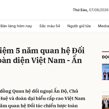
Thứ Sáu,
07/08/2026
bình luận
Bản làng hôm nay
Sắc màu 54
Người giữ lửa
Media
niệm 5 năm quan hệ Đối
ĐỌC
toàn diện Việt Nam - Ấn
Hủy
G
i đồng Quan hệ đối ngoại Ấn Độ, Chủ
Huệ và đoàn đại biểu cấp cao Việt Nam
ăm quan hệ Đối tác chiến lược toàn