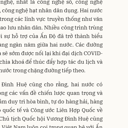
 nghệ, nhất là công nghệ số, công nghệ
ụ, công nghệ hạt nhân dân dụng. Hai nước
trong các lĩnh vực truyền thống như văn
giao lưu nhân dân. Nhiều công trình trùng
i sự hỗ trợ của Ấn Độ đã trở thành biểu
hàng ngàn năm giữa hai nước. Các đường
à sẽ sớm được nối lại khi đại dịch COVID-
 chìa khoá để thúc đẩy hợp tác du lịch và
 nước trong chặng đường tiếp theo.
 Đình Huệ cũng cho rằng, hai nước có
ng các vấn đề chiến lược quan trọng và
ảm duy trì hòa bình, tự do hàng hải, hàng
p quốc tế và Công ước Liên Hợp Quốc về
 Chủ tịch Quốc hội Vương Đình Huệ cũng
 Việt Nam luôn coi trọng quan hệ với Ấn