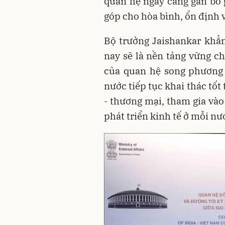
quan hệ ngày càng gắn bó 
góp cho hòa bình, ổn định v
Bộ trưởng Jaishankar khẳ
nay sẽ là nền tảng vững 
của quan hệ song phương 
nước tiếp tục khai thác tốt 
- thương mại, tham gia vào
phát triển kinh tế ở mỗi nư