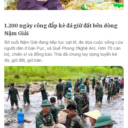
1.200 ngày công đắp kè đá giữ đất bên dòng
Nậm Giải
Bờ suối Nậm Giải đang tiếp tục sạt lở, đe dọa cuộc sống của
người dân ở bản Pục, xã Quế Phong (Nghệ An). Hơn 70 cán
bộ, chiến sĩ và đồng bào Thái đã chung tay dựng tuyến kè
đá, giữ đất, giữ bản.