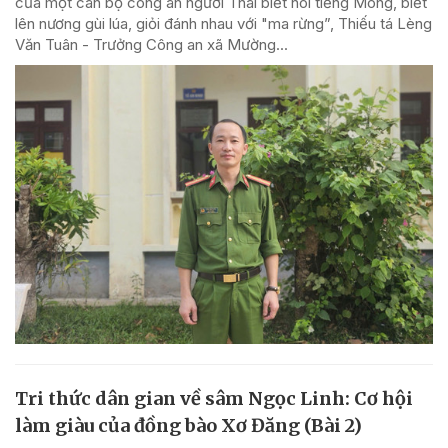
của một cán bộ công an người Thái biết nói tiếng Mông, biết
lên nương gùi lúa, giỏi đánh nhau với "ma rừng”, Thiếu tá Lèng
Văn Tuân - Trưởng Công an xã Mường...
Tri thức dân gian về sâm Ngọc Linh: Cơ hội
làm giàu của đồng bào Xơ Đăng (Bài 2)