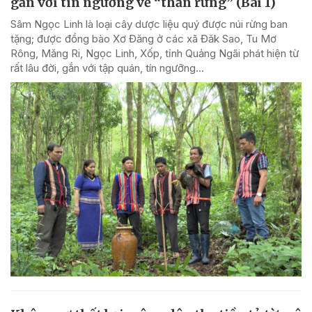
gắn với tín ngưỡng về “thần rừng” (Bài 1)
Sâm Ngọc Linh là loại cây dược liệu quý được núi rừng ban
tặng; được đồng bào Xơ Đăng ở các xã Đăk Sao, Tu Mơ
Rông, Măng Ri, Ngọc Linh, Xốp, tỉnh Quảng Ngãi phát hiện từ
rất lâu đời, gắn với tập quán, tín ngưỡng...