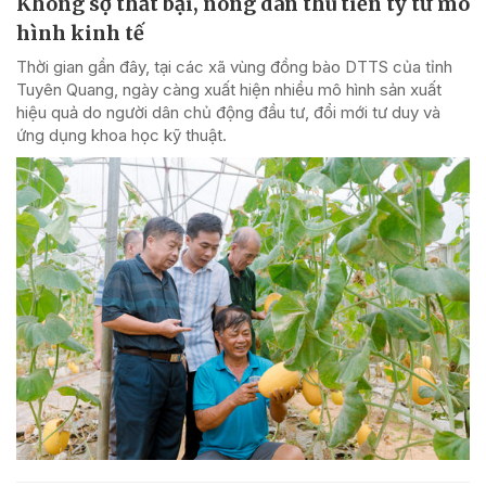
Không sợ thất bại, nông dân thu tiền tỷ từ mô
hình kinh tế
Thời gian gần đây, tại các xã vùng đồng bào DTTS của tỉnh
Tuyên Quang, ngày càng xuất hiện nhiều mô hình sản xuất
hiệu quả do người dân chủ động đầu tư, đổi mới tư duy và
ứng dụng khoa học kỹ thuật.