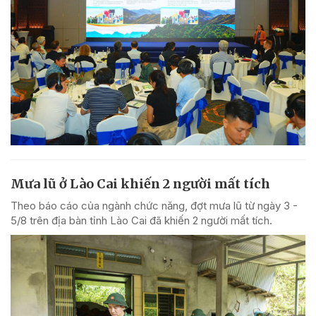
Mưa lũ ở Lào Cai khiến 2 người mất tích
Theo báo cáo của ngành chức năng, đợt mưa lũ từ ngày 3 -
5/8 trên địa bàn tỉnh Lào Cai đã khiến 2 người mất tích.