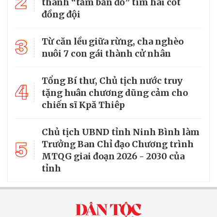
2
thành “tấm bản đồ” tìm hài cốt
đồng đội
3
Từ căn lều giữa rừng, cha nghèo
nuôi 7 con gái thành cử nhân
Tổng Bí thư, Chủ tịch nước truy
4
tặng huân chương dũng cảm cho
chiến sĩ Kpă Thiêp
Chủ tịch UBND tỉnh Ninh Bình làm
5
Trưởng Ban Chỉ đạo Chương trình
MTQG giai đoạn 2026 - 2030 của
tỉnh