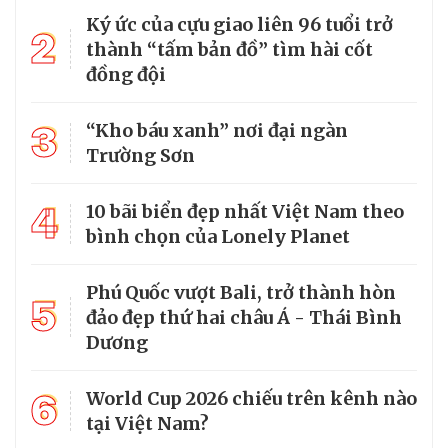
Ký ức của cựu giao liên 96 tuổi trở
2
thành “tấm bản đồ” tìm hài cốt
đồng đội
3
“Kho báu xanh” nơi đại ngàn
Trường Sơn
4
10 bãi biển đẹp nhất Việt Nam theo
bình chọn của Lonely Planet
Phú Quốc vượt Bali, trở thành hòn
5
đảo đẹp thứ hai châu Á - Thái Bình
Dương
6
World Cup 2026 chiếu trên kênh nào
tại Việt Nam?