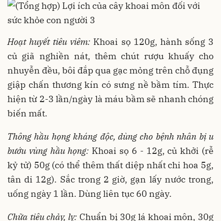
Hoạt huyết tiêu viêm:
Khoai sọ 120g, hành sống 3
củ giã nghiền nát, thêm chút rượu khuấy cho
nhuyễn đều, bôi đắp qua gạc mỏng trên chỗ đụng
giập chấn thương kín có sưng nề bầm tím. Thực
hiện từ 2-3 lần/ngày là máu bầm sẽ nhanh chóng
biến mất.
Thông hầu họng kháng độc, dùng cho bệnh nhân bị u
bướu vùng hầu họng:
Khoai sọ 6 - 12g, củ khởi (rễ
kỷ tử) 50g (có thể thêm thất diệp nhất chi hoa 5g,
tân di 12g). Sắc trong 2 giờ, gạn lấy nước trong,
uống ngày 1 lần. Dùng liên tục 60 ngày.
Chữa tiêu chảy, lỵ:
Chuẩn bị 30g lá khoai môn, 30g