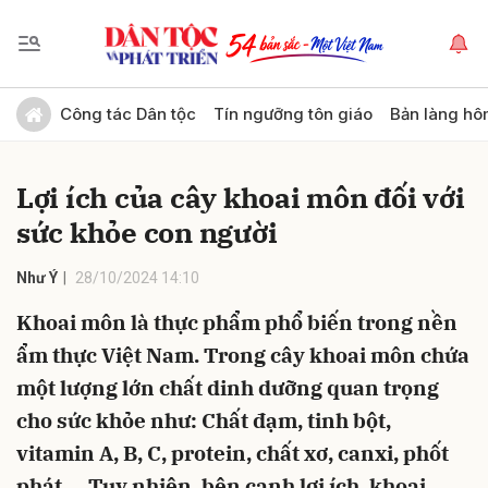
Gửi bình luận
Công tác Dân tộc
Tín ngưỡng tôn giáo
Bản làng hô
Lợi ích của cây khoai môn đối với
sức khỏe con người
Như Ý
28/10/2024 14:10
Khoai môn là thực phẩm phổ biến trong nền
Hủy
Gửi
ẩm thực Việt Nam. Trong cây khoai môn chứa
một lượng lớn chất dinh dưỡng quan trọng
cho sức khỏe như: Chất đạm, tinh bột,
vitamin A, B, C, protein, chất xơ, canxi, phốt
phát,... Tuy nhiên, bên cạnh lợi ích, khoai