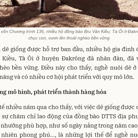
 vốn Chương trình 135, nhiều hộ đồng bào Bru Vân Kiều; Tà Ôi ở Đakr
chục con, vươn lên thoát nghèo bền vững
 dê giống được hỗ trợ ban đầu, nhiều hộ gia đình
 Kiều, Tà Ôi ở huyện Đakrông đã nhân đàn, đã 
ghèo bền vững. Điều này cho thấy, nghề nuôi dê ở
 năng và có nhiều cơ hội phát triển với quy mô lớn.
ng mô hình, phát triển thành hàng hóa
tế nhiều năm qua cho thấy, với việc dê giống được 
i sự chăm chỉ lao động của đồng bào DTTS địa phư
 nhưỡng phù hợp, như số ngày nắng trong năm cao
 nhiên phong phú..., là những lợi thế để nghề nu