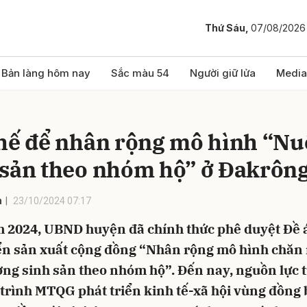
Thứ Sáu,
07/08/2026
bình luận
Bản làng hôm nay
Sắc màu 54
Người giữ lửa
Media
thế để nhân rộng mô hình “Nu
 sản theo nhóm hộ” ở Đakrôn
n
23/10/2024 07:17
 2024, UBND huyện đã chính thức phê duyệt Đề á
Hủy
G
iển sản xuất cộng đồng “Nhân rộng mô hình chăn 
ơng sinh sản theo nhóm hộ”. Đến nay, nguồn lực 
trình MTQG phát triển kinh tế-xã hội vùng đồng 