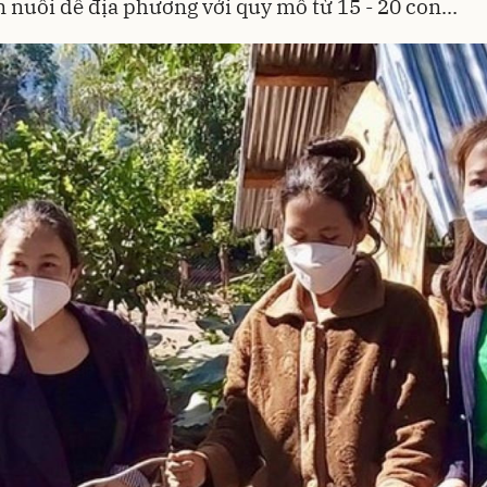
 nuôi dê địa phương với quy mô từ 15 - 20 con...