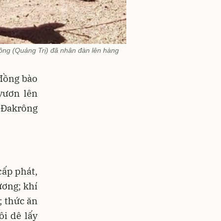
ông (Quảng Trị) đã nhân đàn lên hàng
 đồng bào
vươn lên
 Đakrông
cấp phát,
ơng; khí
; thức ăn
ôi dê lấy