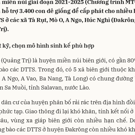
 miền núi giai đoạn 2021-2025 (Chương trình M
 hỗ trợ 3.400 con dê giống để cấp phát cho nhiều
 ở các xã Tà Rụt, Mò O, A Ngo, Húc Nghì (Đakrôn
rị).
 kỹ, chọn mô hình sinh kế phù hợp
(Quảng Trị) là huyện miền núi biên giới, có gần 8
bào các DTTS. Trong đó, có 5 xã biên giới thuộc kh
 A Ngo, A Vao, Ba Nang, Tà Long) có chung đường 
n Sa Muồi, tỉnh Salavan, nước Lào.
dân cư của huyện phân bố rải rác trên địa hình đồi
 phức tạp. Giao thông đi lại khó khăn, tính kết nối ở
âu, vùng xa giáp biên giới còn nhiều hạn chế. D
ng bào các DTTS ở huyện Đakrông còn nhiều khó kh