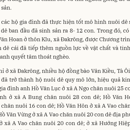
 sản.
 các hộ gia đình đã thực hiện tốt mô hình nuôi dê 
 dê ban đầu đã sinh sản ra 8- 12 con. Trong đó, có
ăn Hoan ở thôn Klu, xã Đakrông, được Chương trì
n dê cái đã tiếp thêm nguồn lực về vật chất và tin
 anh quyết tâm thoát nghèo.
ỉ ở xã Đakrông, nhiều hộ đồng bào Vân Kiều, Tà Ô
đã trở thành hộ nuôi dê quy mô lớn, hiệu quả kin
ia đình anh Hồ Văn Lục ở xã A Ngo chăn nuôi 25 c
nh ở xã A Bung chăn nuôi 28 con dê; Hồ Văn H
 chăn nuôi 16 con dê; Hồ Văn Hôn ở xã A Vao chăn
Hồ Văn Vừng ở xã A Vao chăn nuôi 20 con dê địa p
 ở xã A Vao chăn nuôi 20 con dê; ở xã Hướng Hiệp