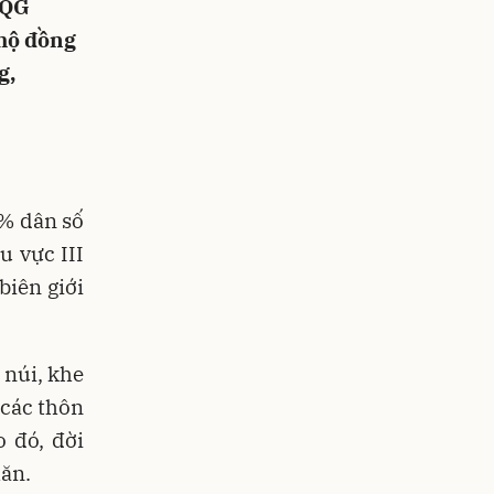
TQG
 hộ đồng
g,
0% dân số
u vực III
biên giới
 núi, khe
 các thôn
o đó, đời
ăn.