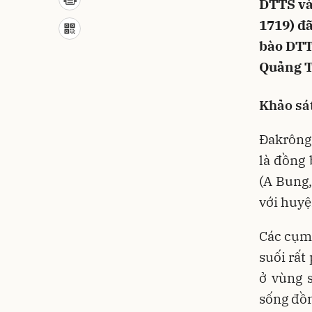
DTTS và
1719) đã
bào DTTS
Quảng T
Khảo sát
Đakrông 
là đồng 
(A Bung,
với huyệ
Các cụm 
suối rất
ở vùng s
sống đồ