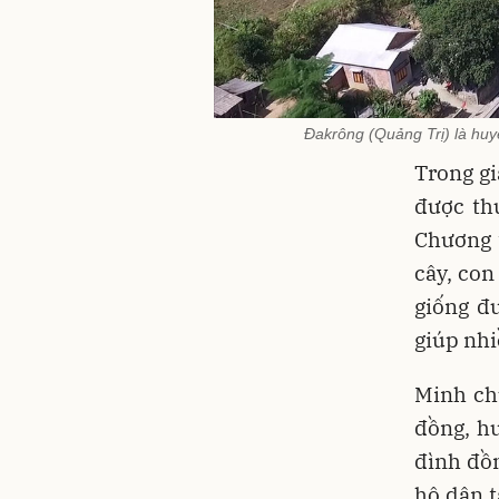
Đakrông (Quảng Trị) là huyệ
Trong g
được th
Chương 
cây, con
giống đ
giúp nhi
Minh ch
đồng, h
đình đồn
hộ dân t