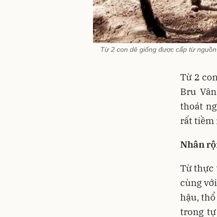
Từ 2 con dê giống được cấp từ nguồn
Từ 2 con
Bru Vân
thoát n
rất tiềm
Nhân rộ
Từ thực 
cùng vớ
hậu, thổ
trong tự