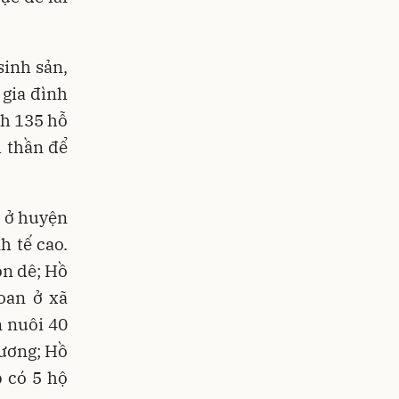
sinh sản,
 gia đình
nh 135 hỗ
h thần để
i ở huyện
h tế cao.
on dê; Hồ
oan ở xã
 nuôi 40
hương; Hồ
 có 5 hộ