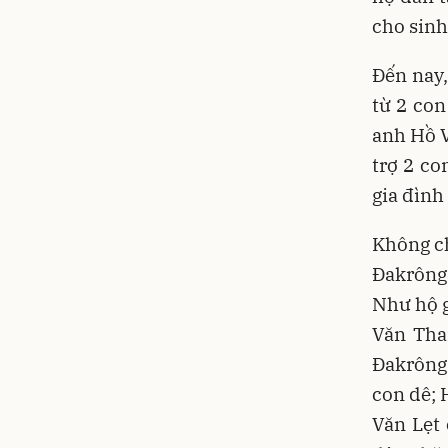
cho sinh
Đến nay,
từ 2 con
anh Hồ V
trợ 2 co
gia đình
Không ch
Đakrông 
Như hộ g
Văn Tha
Đakrông
con dê; 
Văn Lẹt