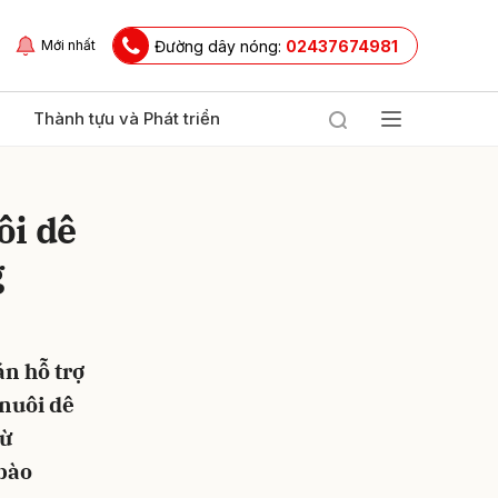
Đường dây nóng:
02437674981
Mới nhất
Thành tựu và Phát triển
ôi dê
g
n hỗ trợ
ửi
nuôi dê
từ
bào