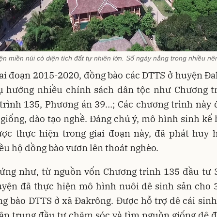
n miền núi có diện tích đất tự nhiên lớn. Số ngày nắng trong nhiều nê
iai đoạn 2015-2020, đồng bào các DTTS ở huyện Đa
ụ hưởng nhiều chính sách dân tộc như Chương tr
trình 135, Phương án 39…; Các chương trình này đ
 giống, đào tạo nghề. Đáng chú ý, mô hình sinh kế 
ược thực hiện trong giai đoạn này, đã phát huy h
ều hộ đồng bào vươn lên thoát nghèo.
ứng như, từ nguồn vốn Chương trình 135 đầu tư 3
uyện đã thực hiện mô hình nuôi dê sinh sản cho 3
g bào DTTS ở xã Đakrông. Được hỗ trợ dê cái sinh
ập trung đầu tư chăm sóc và tìm nguồn giống dê đ