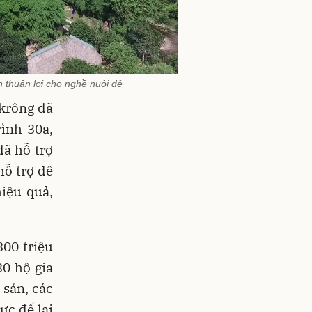
n thuận lợi cho nghề nuôi dê
krông đã
ình 30a,
ã hỗ trợ
hỗ trợ dê
iệu quả,
00 triệu
0 hộ gia
 sản, các
ực để lai