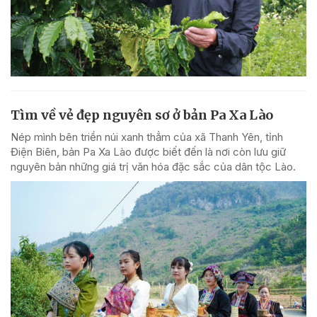
Tìm về vẻ đẹp nguyên sơ ở bản Pa Xa Lào
Nép mình bên triền núi xanh thẳm của xã Thanh Yên, tỉnh
Điện Biên, bản Pa Xa Lào được biết đến là nơi còn lưu giữ
nguyên bản những giá trị văn hóa đặc sắc của dân tộc Lào.