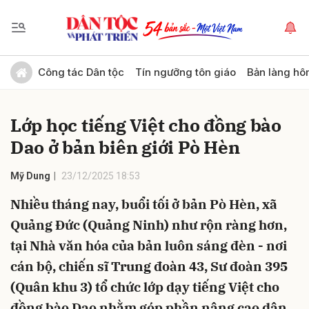
Gửi bình luận
Công tác Dân tộc
Tín ngưỡng tôn giáo
Bản làng hô
Lớp học tiếng Việt cho đồng bào
Dao ở bản biên giới Pò Hèn
Mỹ Dung
23/12/2025 18:53
Nhiều tháng nay, buổi tối ở bản Pò Hèn, xã
Hủy
Gửi
Quảng Đức (Quảng Ninh) như rộn ràng hơn,
tại Nhà văn hóa của bản luôn sáng đèn - nơi
cán bộ, chiến sĩ Trung đoàn 43, Sư đoàn 395
(Quân khu 3) tổ chức lớp dạy tiếng Việt cho
đồng bào Dao nhằm góp phần nâng cao dân