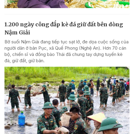
1.200 ngày công đắp kè đá giữ đất bên dòng
Nậm Giải
Bờ suối Nậm Giải đang tiếp tục sạt lở, đe dọa cuộc sống của
người dân ở bản Pục, xã Quế Phong (Nghệ An). Hơn 70 cán
bộ, chiến sĩ và đồng bào Thái đã chung tay dựng tuyến kè
đá, giữ đất, giữ bản.