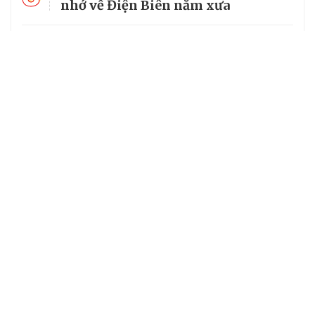
nhớ về Điện Biên năm xưa
4
Mường Típ dựng “ba yên” để giữ
vững đường biên dài nhất Nghệ An
5
Hàng rào xanh đổi thay bản làng
đồng bào dân tộc Thái
Chuyên trang của VietNamNet
Cơ quan chủ quản: Bộ Dân tộc và Tôn giáo
Số giấy phép: 146/GP-BVHTTDL, cấp ngày 17/10/2025
Tổng biên tập: Nguyễn Văn Bá
Giấy phép hoạt động báo chí số 57/GP-BC do Cục Báo chí, Bộ
Văn hóa, Thể thao và Du lịch cấp ngày 06/11/2025.