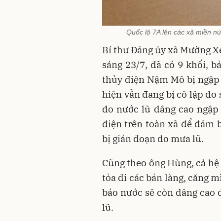
Quốc lộ 7A lên các xã miền nú
Bí thư Đảng ủy xã Mường X
sáng 23/7, đã có 9 khối, 
thủy điện Nậm Mô bị ngập 
hiện vẫn đang bị cô lập do 
do nước lũ dâng cao ngập
điện trên toàn xã để đảm b
bị gián đoạn do mưa lũ.
Cũng theo ông Hùng, cả hệ 
tỏa đi các bản làng, căng m
báo nước sẽ còn dâng cao d
lũ.