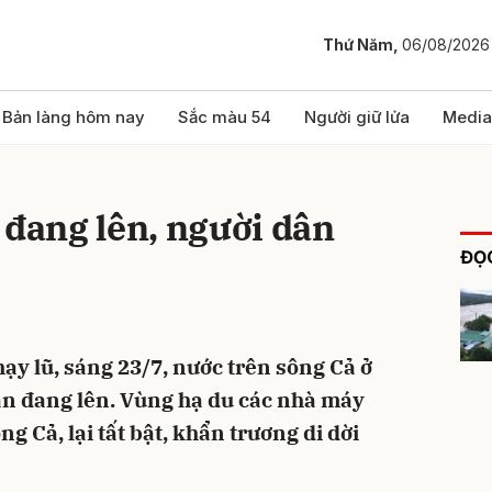
Thứ Năm,
06/08/2026
bình luận
Bản làng hôm nay
Sắc màu 54
Người giữ lửa
Media
 đang lên, người dân
ĐỌC
ạy lũ, sáng 23/7, nước trên sông Cả ở
Hủy
G
n đang lên. Vùng hạ du các nhà máy
g Cả, lại tất bật, khẩn trương di dời