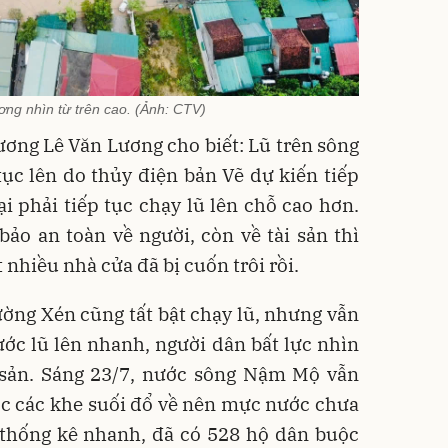
ng nhìn từ trên cao. (Ảnh: CTV)
ơng Lê Văn Lương cho biết: Lũ trên sông
ục lên do thủy điện bản Vẽ dự kiến tiếp
ại phải tiếp tục chạy lũ lên chỗ cao hơn.
ảo an toàn về người, còn về tài sản thì
nhiều nhà cửa đã bị cuốn trôi rồi.
ờng Xén cũng tất bật chạy lũ, nhưng vẫn
ớc lũ lên nhanh, người dân bất lực nhìn
sản. Sáng 23/7, nước sông Nậm Mộ vẫn
ớc các khe suối đổ về nên mực nước chưa
 thống kê nhanh, đã có 528 hộ dân buộc