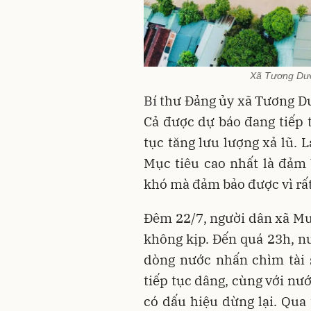
Xã Tương Dươ
Bí thư Đảng ủy xã Tương Dư
Cả được dự báo đang tiếp t
tục tăng lưu lượng xả lũ. L
Mục tiêu cao nhất là đảm b
khó mà đảm bảo được vì rất 
Đêm 22/7, người dân xã Mư
không kịp. Đến quá 23h, nư
dòng nước nhấn chìm tài 
tiếp tục dâng, cùng với nư
có dấu hiệu dừng lại. Qua